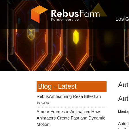
Los G
Aut
Blog - Latest
RebusArt featuring Reza Eftekhari
Aut
15 Jul 26
Smear Frames in Animation: How
Montag
Animators Create Fast and Dynamic
Autod
Motion