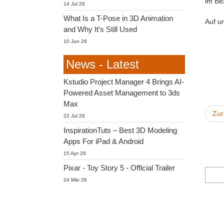
im Bez
14 Jul 26
What Is a T-Pose in 3D Animation
Auf un
and Why It’s Still Used
10 Jun 26
News - Latest
Kstudio Project Manager 4 Brings AI-
Powered Asset Management to 3ds
Max
Zur
22 Jul 26
InspirationTuts – Best 3D Modeling
Apps For iPad & Android
15 Apr 26
Pixar - Toy Story 5 - Official Trailer
24 Mär 26