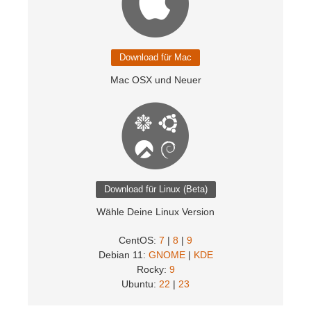
SketchUp
Rhino
Download für Mac
Mac OSX und Neuer
Wähle Deine Linux Version
CentOS:
7
|
8
|
9
Debian 11:
GNOME
|
KDE
Rocky:
9
Ubuntu:
22
|
23