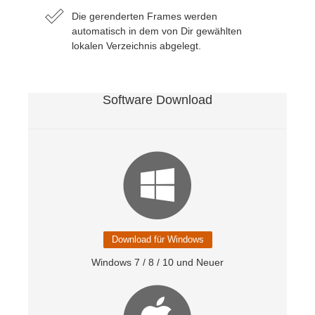
Die gerenderten Frames werden
Zahlungsverlauf
2017
SketchUp Job hochladen
Redshift
automatisch in dem von Dir gewählten
lokalen Verzeichnis abgelegt.
Profil ändern
2016
Rhino Job hochladen
Arnold
Software Download
TeamManager
Octane
Mental Ray
Maxwell
Modo
Download für Windows
Softimage
Windows 7 / 8 / 10 und Neuer
LightWave