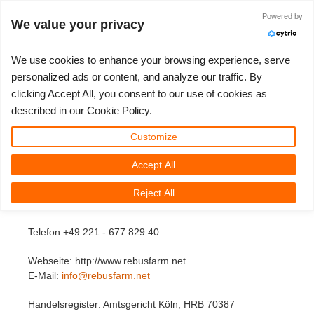
Anmelden
Powered by
We value your privacy
We use cookies to enhance your browsing experience, serve
personalized ads or content, and analyze our traffic. By
Vertragsinformationen
clicking Accept All, you consent to our use of cookies as
3D ARTIST OF THE YEAR
SUPPORT TICKET
3D SOFTWARES
WETTBEWERBE
COMMUNITY
MEIN REBUS
LOS GEHT'S
TUTORIALS
SUPPORT
PREISE
described in our Cookie Policy.
Tickets anzeigen
ControlCenter
2023
Creative 3D Lab. Challenge
Blog
Installation & ControlCenter
Tutorials
Preise & Rabatte
3ds Max
Quickstart
'Wir' sind:
Customize
RebusFarm GmbH
Accept All
Neues Ticket
Kaufen
2022
Architecture 3D Challenge
Wettbewerbe
3ds Max Job hochladen
Kurzanleitungen
Kostenrechner
Cinema 4D
Download Software
Montanusstr. 16
51373 Leverkusen
Reject All
Unbegrenztes Rendern
2021
Memories Challenge
RebusArt
Maya Job hochladen
Kontakt Support
Unlimited Render Rental
Maya
TeamManager
Deutschland
Telefon +49 221 - 677 829 40
Renderjobs
2020
Summer Vibes 3D Challenge
Making-ofs
Cinema 4D Job hochladen
FAQ
Blender
Webseite: http://www.rebusfarm.net
Support Ticket
2019
3D Artist of the Month
Maxwell & Indigo Job hochladen
NDA
V-Ray
E-Mail:
info@rebusfarm.net
Handelsregister: Amtsgericht Köln, HRB 70387
Rechnungen
2018
3D Artist of the Year
Blender Job hochladen
Corona