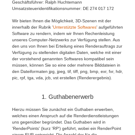
Geschäftsführer: Ralph Huchtemann
Umsatzsteueridentifikationsnummer: DE 274 017 172
Zahlungsverlauf
2017
SketchUp Job hochladen
Redshift
Wir bieten Ihnen die Möglichkeit, 3D-Szenen mit der
innerhalb der Rubrik '
Unterstützte Softwares
' aufgeführten
Profil ändern
2016
Rhino Job hochladen
Arnold
Software zu rendern, indem wir Ihnen Rechenleistung
unseres Computer-Netzwerks zur Verfügung stellen. Aus
TeamManager
Octane
den uns von Ihnen bei Erteilung eines Renderauftrags zur
Verfügung zu stellenden digitalen Daten, welche mit einer
der vorstehend genannten Softwares kompatibel sein
Mental Ray
müssen, können Sie so eine oder mehrere Bilddateien in
den Dateiformaten jpg, jpeg, tif, tiff, png, bmp, exr, fxr, hdr,
Maxwell
pic, rpf, tga, vda, jcb, vst erstellen (Renderergebnis).
Modo
1. Guthabenerwerb
Softimage
Hierzu müssen Sie zunächst ein Guthaben erwerben,
welches einen Anspruch auf die Renderdienstleistungen
LightWave
uns gegenüber begründet. Das Guthaben wird in
'RenderPoints' (kurz 'RP') geführt, wobei ein RenderPoint
einem EUR entspricht. Die Anzahl der für die