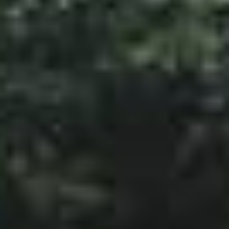
SketchUp
Rhino