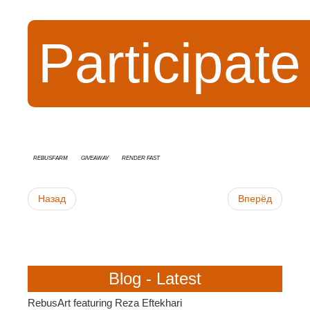
Participate
RebusFarm
giveaway
render fast
Назад
Вперёд
Blog - Latest
RebusArt featuring Reza Eftekhari