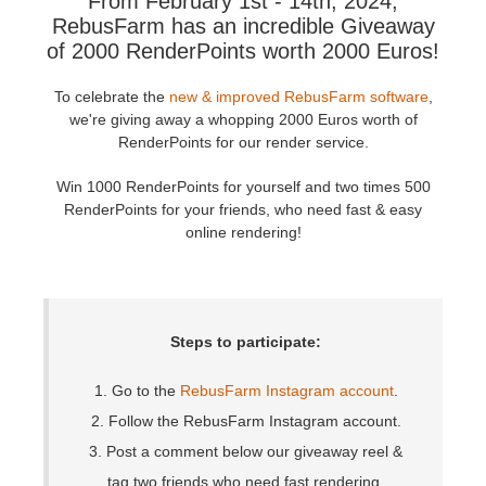
From February 1st - 14th, 2024,
RebusFarm has an incredible Giveaway
История платежей
2017
Redshift
of 2000 RenderPoints worth 2000 Euros!
To celebrate the
new & improved RebusFarm software
,
Редактировать профиль
2016
Arnold
we're giving away a whopping 2000 Euros worth of
RenderPoints for our render service.
TeamManager
Octane
Win 1000 RenderPoints for yourself and two times 500
RenderPoints for your friends, who need fast & easy
Mental Ray
online rendering!
Maxwell
Modo
Steps to participate:
Softimage
1. Go to the
RebusFarm Instagram account
.
2. Follow the RebusFarm Instagram account.
LightWave
3. Post a comment below our giveaway reel &
tag two friends who need fast rendering.