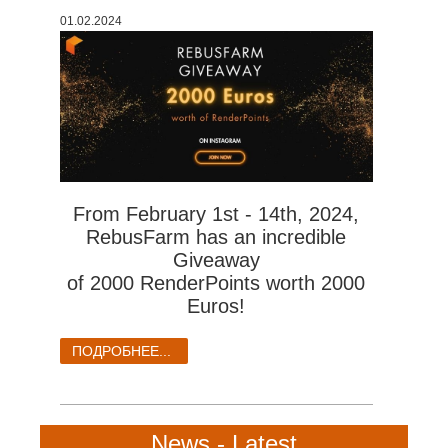
01.02.2024
История платежей
2017
Redshift
Редактировать профиль
2016
Arnold
TeamManager
Octane
Mental Ray
From February 1st - 14th, 2024,
RebusFarm has an incredible
Maxwell
Giveaway
of 2000 RenderPoints worth 2000
Modo
Euros!
Softimage
ПОДРОБНЕЕ...
LightWave
News - Latest