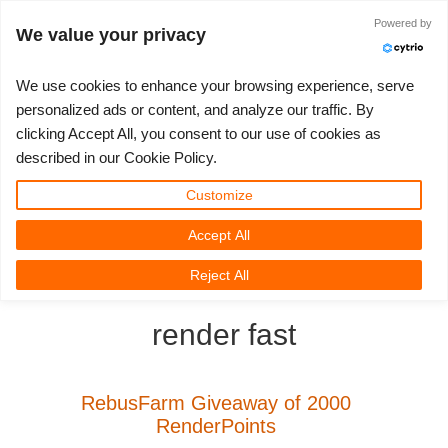
Powered by
Войти
We value your privacy
We use cookies to enhance your browsing experience, serve
personalized ads or content, and analyze our traffic. By
clicking Accept All, you consent to our use of cookies as
3D ARTIST OF THE YEAR
SUPPORT TICKET
3D ПРОГРАММЫ
СООБЩЕСТВО
ПОДДЕРЖКА
МОЙ REBUS
КОНКУРСЫ
НАЧАТЬ
ЦЕНЫ
described in our Cookie Policy.
Show Tickets
ControlCenter
2023
Creative 3D Lab. Challenge
Блог
Видео пособия
Цены и скидки
3ds Max
Краткое руководство
Customize
Accept All
New Ticket
Платежи
2022
Architecture 3D Challenge
Конкурсы
Руководства
Рассчитать стоимость
Cinema 4D
Загрузить ПО
3D Community
RebusFarm News
3D Film News
News
Reject All
Unlimited Render
2021
Memories Challenge
RebusArt
FAQ
Неограниченная аренда рендеринга
Maya
TeamManager
render fast
Работы
2020
Summer Vibes 3D Challenge
Making-ofs
Служба поддержки
Blender
Support Ticket
2019
3D Artist of the Month
Соглашение о конфидециальности
V-Ray
RebusFarm Giveaway of 2000
RenderPoints
Инвойсы
2018
3D Artist of the Year
Corona