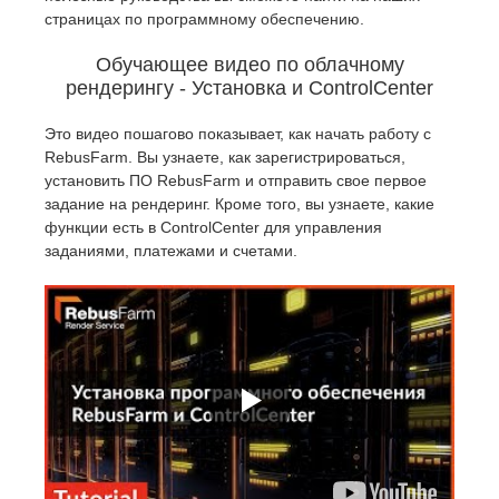
страницах по программному обеспечению.
История платежей
2017
Redshift
Обучающее видео по облачному
рендерингу - Установка и ControlCenter
Редактировать профиль
2016
Arnold
Это видео пошагово показывает, как начать работу с
RebusFarm. Вы узнаете, как зарегистрироваться,
TeamManager
Octane
установить ПО RebusFarm и отправить свое первое
задание на рендеринг. Кроме того, вы узнаете, какие
Mental Ray
функции есть в ControlCenter для управления
заданиями, платежами и счетами.
Maxwell
Modo
Softimage
LightWave