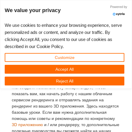
Powered by
Войти
We value your privacy
We use cookies to enhance your browsing experience, serve
personalized ads or content, and analyze our traffic. By
Обучающие видео по
clicking Accept All, you consent to our use of cookies as
3D ARTIST OF THE YEAR
SUPPORT TICKET
3D ПРОГРАММЫ
СООБЩЕСТВО
ПОДДЕРЖКА
МОЙ REBUS
КОНКУРСЫ
НАЧАТЬ
ЦЕНЫ
described in our Cookie Policy.
Рендер-ферме
Show Tickets
ControlCenter
2023
Creative 3D Lab. Challenge
Блог
Видео пособия
Цены и скидки
3ds Max
Краткое руководство
Customize
RebusFarm
Accept All
New Ticket
Платежи
2022
Architecture 3D Challenge
Конкурсы
Руководства
Рассчитать стоимость
Cinema 4D
Загрузить ПО
Рендер-ферма
Reject All
Unlimited Render
2021
Memories Challenge
RebusArt
FAQ
Неограниченная аренда рендеринга
Maya
TeamManager
Мы создали несколько обучающих видео, чтобы
показать вам, как начать работу с нашим облачным
Работы
2020
Summer Vibes 3D Challenge
Making-ofs
Служба поддержки
Blender
сервисом рендеринга и отправлять задания на
рендеринг из вашего 3D приложения. Здесь находятся
базовые уроки. Если вам нужна дополнительная
Support Ticket
2019
3D Artist of the Month
Соглашение о конфидециальности
V-Ray
помощь или советы и рекомендации по конкретному
3D приложению
и / или рендереру, то дополнительные
Инвойсы
2018
3D Artist of the Year
Corona
полезные руководства вы сможете найти на наших