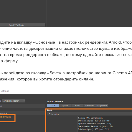
дите на вкладку «Основные» в настройках рендеринга Arnold, чтоб
чение частоты дискретизации снижает количество шума в изображе
т на время рендеринга в облаке, поэтому сделайте несколько лока
ер-ферму.
ь перейдите во вкладку «Save» в настройках рендеринга Cinema 4
ажения, которое вы хотите отрендерить онлайн.