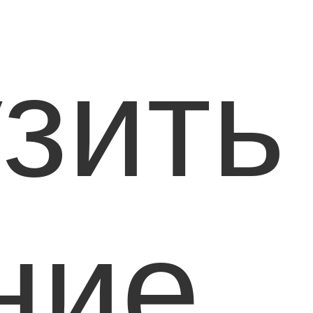
узить
ние