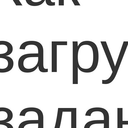
загр
зада