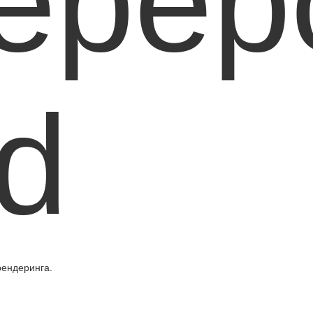
ерер
d
рендеринга.