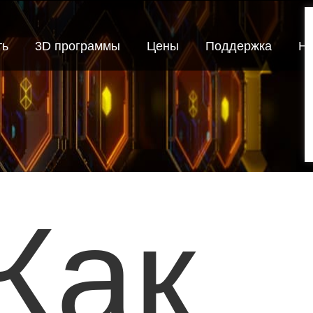
ть
3D программы
Цены
Поддержка
Но
Как