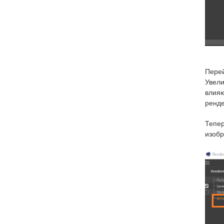
Перей
Увели
влияю
ренд
Тепер
изобр