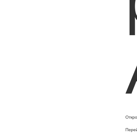
Откро
Перей