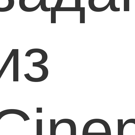
из
Cine