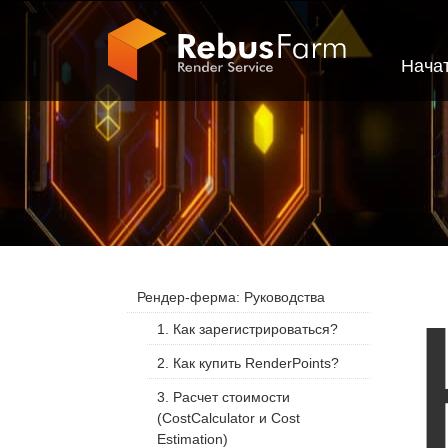
Нача
Рендер-ферма: Руководства
1. Как зарегистрироваться?
2. Как купить RenderPoints?
3. Расчет стоимости
(CostCalculator и Cost
Estimation)