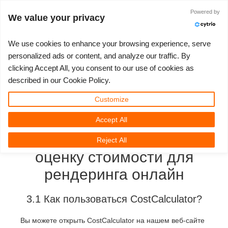
Powered by
Войти
We value your privacy
We use cookies to enhance your browsing experience, serve
personalized ads or content, and analyze our traffic. By
Как использовать
clicking Accept All, you consent to our use of cookies as
3D ARTIST OF THE YEAR
SUPPORT TICKET
3D ПРОГРАММЫ
СООБЩЕСТВО
ПОДДЕРЖКА
МОЙ REBUS
КОНКУРСЫ
НАЧАТЬ
ЦЕНЫ
described in our Cookie Policy.
инструменты
Show Tickets
ControlCenter
2023
Creative 3D Lab. Challenge
Блог
Видео пособия
Цены и скидки
3ds Max
Краткое руководство
Customize
CostCalculator и Render
Cost Estimation, чтобы
Accept All
New Ticket
Платежи
2022
Architecture 3D Challenge
Конкурсы
Руководства
Рассчитать стоимость
Cinema 4D
Загрузить ПО
сделать правильную
Reject All
Unlimited Render
2021
Memories Challenge
RebusArt
FAQ
Неограниченная аренда рендеринга
Maya
TeamManager
оценку стоимости для
рендеринга онлайн
Работы
2020
Summer Vibes 3D Challenge
Making-ofs
Служба поддержки
Blender
3.1 Как пользоваться CostCalculator?
Support Ticket
2019
3D Artist of the Month
Соглашение о конфидециальности
V-Ray
Вы можете открыть CostCalculator на нашем веб-сайте
Инвойсы
2018
3D Artist of the Year
Corona