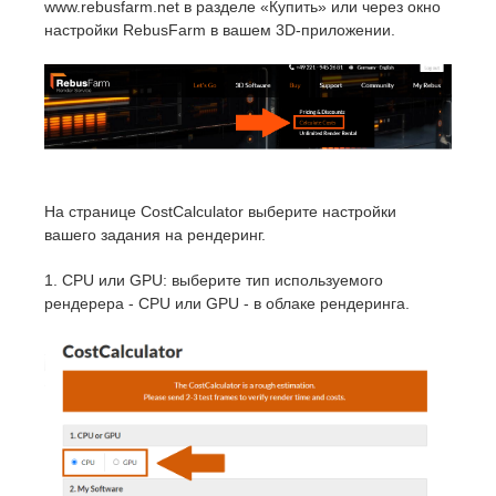
www.rebusfarm.net в разделе «Купить» или через окно
настройки RebusFarm в вашем 3D-приложении.
История платежей
2017
Redshift
Редактировать профиль
2016
Arnold
TeamManager
Octane
На странице CostCalculator выберите настройки
Mental Ray
вашего задания на рендеринг.
Maxwell
1. CPU или GPU: выберите тип используемого
рендерера - CPU или GPU - в облаке рендеринга.
Modo
Softimage
LightWave