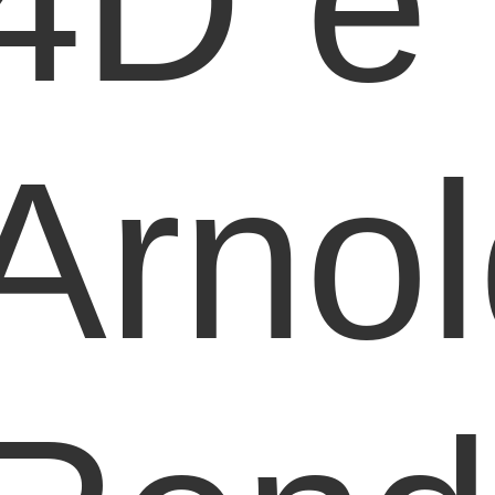
4D e
Arnol