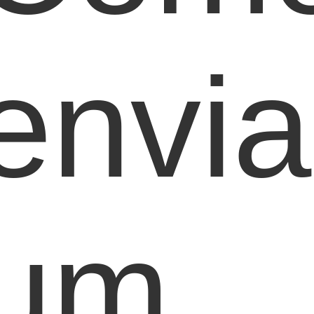
envia
um