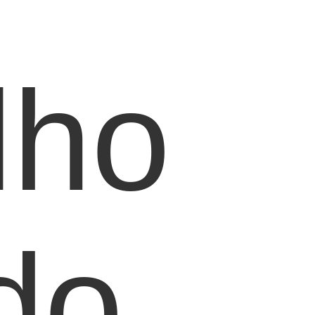
lho
do