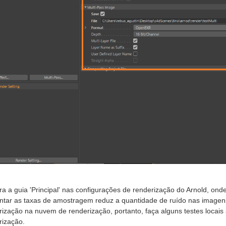
ra a guia 'Principal' nas configurações de renderização do Arnold, ond
tar as taxas de amostragem reduz a quantidade de ruído nas imagen
rização na nuvem de renderização, portanto, faça alguns testes locais
rização.