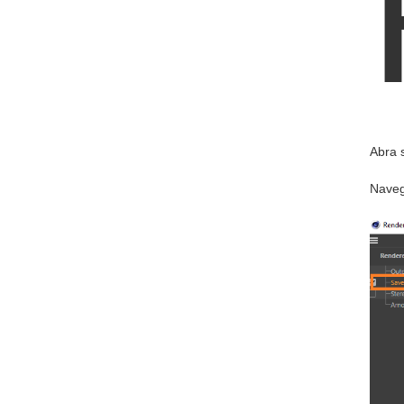
Abra 
Naveg