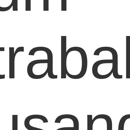
traba
usan