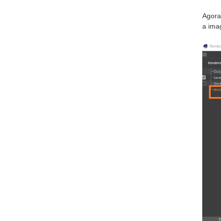
Agora
a ima