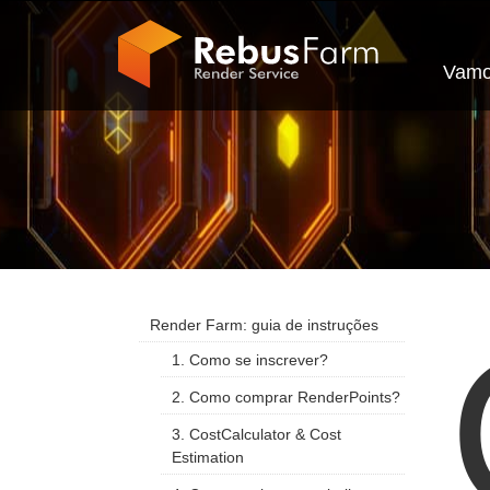
Vamo
Render Farm: guia de instruções
1. Como se inscrever?
2. Como comprar RenderPoints?
3. CostCalculator & Cost
Estimation