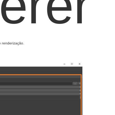
erer
 renderização.