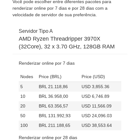
Você pode escolher entre diferentes pacotes para
renderizar online por 7 dias e por 28 dias com a
Editar Perfil
2017
Redshift
velocidade de servidor de sua preferência.
TeamManager
2016
Arnold
Servidor Tipo A
AMD Ryzen Threadripper 3970X
Octane
(32Core), 32 x 3.70 GHz, 128GB RAM
Mental Ray
Renderizar online por 7 dias
Nodes
Price (BRL)
Price (USD)
Maxwell
5
BRL 21.118,86
USD 3,855.36
Modo
10
BRL 36.958,00
USD 6,746.89
20
BRL 63.356,57
USD 11,566.09
Softimage
50
BRL 131.992,93
USD 24,096.03
LightWave
100
BRL 211.188,65
USD 38,553.64
Renderizar online por 28 dias