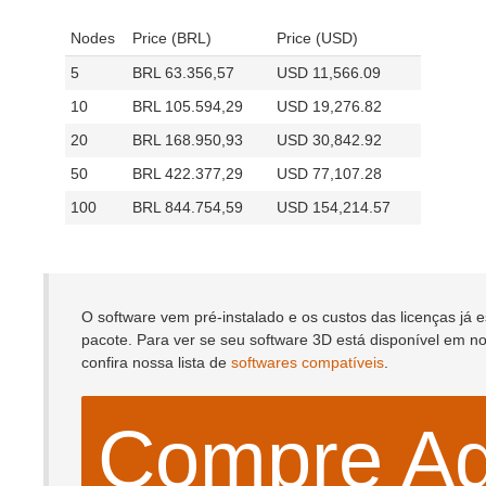
SketchUp
Nodes
Price (BRL)
Price (USD)
Rhino
5
BRL 63.356,57
USD 11,566.09
10
BRL 105.594,29
USD 19,276.82
20
BRL 168.950,93
USD 30,842.92
50
BRL 422.377,29
USD 77,107.28
100
BRL 844.754,59
USD 154,214.57
O software vem pré-instalado e os custos das licenças já e
pacote. Para ver se seu software 3D está disponível em 
confira nossa lista de
softwares compatíveis
.
Compre Ag