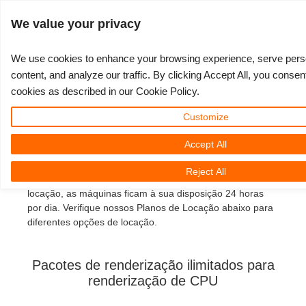
Iniciar sessão
We value your privacy
We use cookies to enhance your browsing experience, serve pers
content, and analyze our traffic. By clicking Accept All, you consen
Pacotes de renderização
cookies as described in our Cookie Policy.
3D ARTIST OF THE YEAR
SUPPORT TICKET
COMPETIÇÕES
SOFTWARE 3D
MINHA REBUS
COMUNIDADE
VAMOS LÁ
SUPORTE
PREÇOS
de CPU ilimitados
Customize
Show Tickets
ControlCenter
2023
Creative 3D Lab. Challenge
Blog
Guia de instruções
Preços e Descontos
3ds Max
Guia Rápido
Accept All
Com o Serviço Ilimitado de Aluguel de Renderização,
New Ticket
Pagamentos
2022
Architecture 3D Challenge
Competições
Perguntas Frequentes
Calcular Custos
Cinema 4D
Baixe o software
você pode alugar seu próprio servidor para renderizar
Reject All
online em nossa Render Farm. No seu período de
locação, as máquinas ficam à sua disposição 24 horas
Unlimited Render
2021
Memories Challenge
RebusArt
Tutoriais
Aluguel de Render Ilimitado
Maya
TeamManager
por dia. Verifique nossos Planos de Locação abaixo para
diferentes opções de locação.
Support Ticket
2020
Summer Vibes 3D Challenge
Making-ofs
Contate o Suporte
Blender
Pacotes de renderização ilimitados para
Pedidos
2019
3D Artist of the Month
NDA
V-Ray
renderização de CPU
Payment History
2018
3D Artist of the Year
Corona