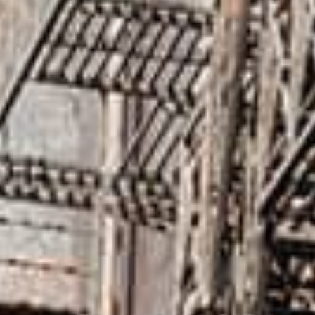
SketchUp
Rhino