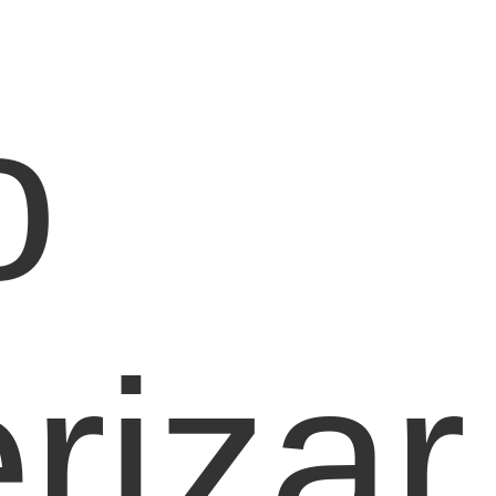
o
rizar