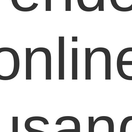
onlin
usan