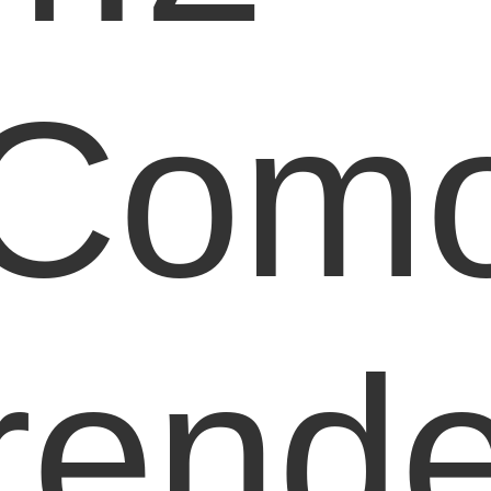
Com
rende