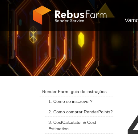
Vamo
Render Farm: guia de instruções
1. Como se inscrever?
2. Como comprar RenderPoints?
3. CostCalculator & Cost
Estimation