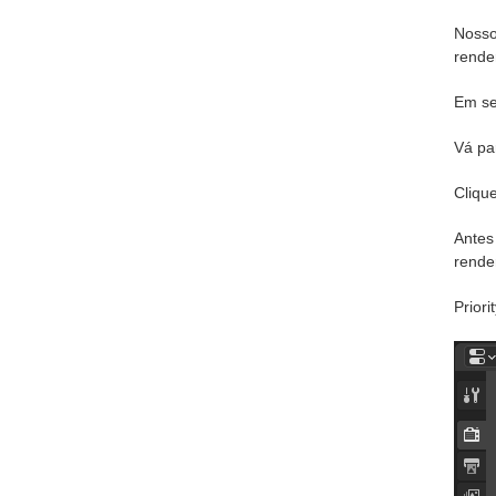
Nosso
rende
Em seg
Vá par
Cliqu
Antes 
rende
Priori