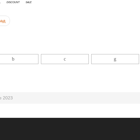
l
discount
sale
зад
le 2023