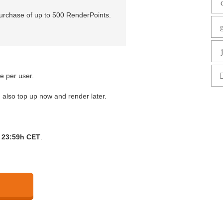
urchase of up to 500 RenderPoints.
e per user.
 also top up now and render later.
23:59h CET
.