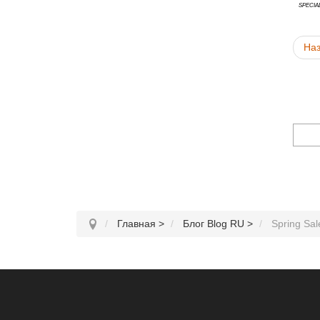
specia
На
Главная
>
Блог Blog RU
>
Spring Sa