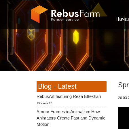
Нача
Spr
Blog - Latest
RebusArt featuring Reza Eftekhari
20.03.
15 июль 26
Smear Frames in Animation: How
Animators Create Fast and Dynamic
Motion