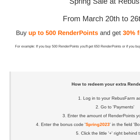
Spring Sale at Rebu
From March 20th to 26
Buy
up to 500 RenderPoints
and get
30% f
For example: If you buy 500 RenderPoints you'll get 650 RenderPoints or if you b
How to redeem your extra Rende
1. Log in to your RebusFarm a
2. Go to 'Payments'
3. Enter the amount of RenderPoints y
4. Enter the bonus code '
Spring2023
' in the field 
5. Click the little '+' right behind 