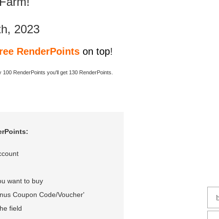
sFarm!
th, 2023
ree RenderPoints
on top
!
uy 100 RenderPoints you'll get 130 RenderPoints.
rPoints:
ccount
ou want to buy
'Bonus Coupon Code/Voucher'
the field