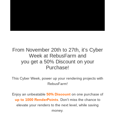
История платежей
2017
Redshift
Редактировать профиль
2016
Arnold
TeamManager
Octane
From November 20th to 27th, it's Cyber
Mental Ray
Week at RebusFarm and
you get a 50% Discount on your
Maxwell
Purchase!
Modo
This Cyber Week, power up your rendering projects with
RebusFarm!
Softimage
Enjoy an unbeatable
50% Discount
on one purchase of
up to 1000 RenderPoints
. Don't miss the chance to
LightWave
elevate your renders to the next level, while saving
money.