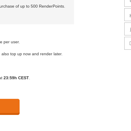
urchase of up to 500 RenderPoints.
e per user.
 also top up now and render later.
at
23:59h CEST
.