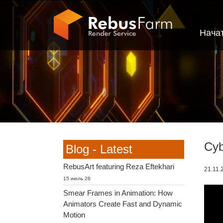
Нача
Cyb
Blog - Latest
RebusArt featuring Reza Eftekhari
21.11.
15 июль 26
Smear Frames in Animation: How
Animators Create Fast and Dynamic
Motion