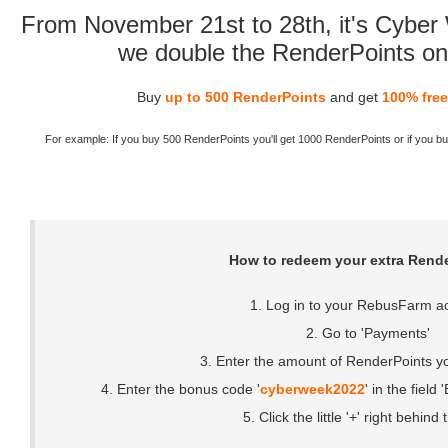
From November 21st to 28th, it's Cybe
we double the RenderPoints on
Buy
up to 500 RenderPoints
and get
100% fre
For example: If you buy 500 RenderPoints you'll get 1000 RenderPoints or if you b
How to redeem your extra Rende
1. Log in to your RebusFarm a
2. Go to 'Payments'
3. Enter the amount of RenderPoints y
4. Enter the bonus code '
cyberweek2022
' in the fie
5. Click the little '+' right behind 