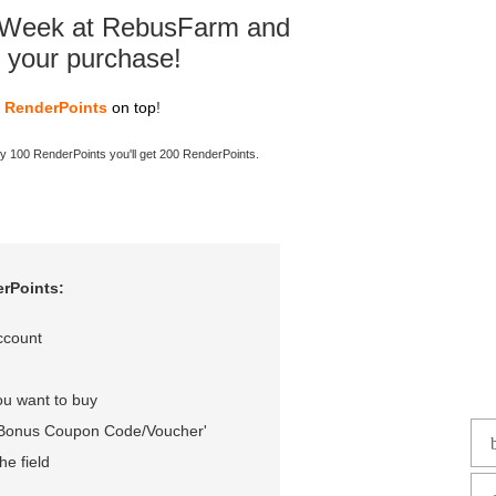
r Week at RebusFarm and
 your purchase!
e RenderPoints
on top
!
uy 100 RenderPoints you'll get 200 RenderPoints.
rPoints:
ccount
ou want to buy
ld 'Bonus Coupon Code/Voucher'
the field