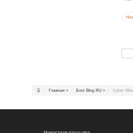
На
Главная
>
Блог Blog RU
>
Cyber We
Новостная рассылка