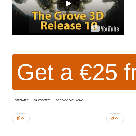
Get a €25 f
Software
3d modeling
3D Community News
前へ
次へ