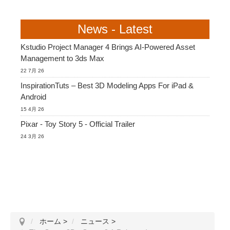
News - Latest
Kstudio Project Manager 4 Brings AI-Powered Asset
Management to 3ds Max
22 7月 26
InspirationTuts – Best 3D Modeling Apps For iPad &
Android
15 4月 26
Pixar - Toy Story 5 - Official Trailer
24 3月 26
ホーム
>
ニュース
>