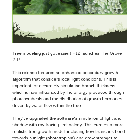
アカウント情報を編集
2017
Redshift
TeamManager
2016
Arnold
Octane
Tree modeling just got easier! F12 launches The Grove
2.1!
Mental Ray
This release features an enhanced secondary growth
Maxwell
algorithm that considers local light conditions. This is
important for accurately simulating branch thickness,
which is now influenced by the energy produced through
Modo
photosynthesis and the distribution of growth hormones
driven by water flow within the tree.
Softimage
They've upgraded the software's simulation of light and
shadow with ray tracing technology. This creates a more
LightWave
realistic tree growth model, including how branches bend
towards sunlight (phototropism) and grow stronger to