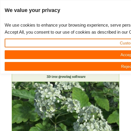
ログイン
We value your privacy
We use cookies to enhance your browsing experience, serve persona
Accept All, you consent to our use of cookies as described in our 
The Grove 3D - Grove 2.1
3D ARTIST OF THE YEAR
さあ、始めましょう
コンペティション
３Ｄソフトウェア
コミュニティ
マイREBUS
チケット
サポート
価格
Custo
Released
Show Tickets
ControlCenter
2023
Creative 3D Lab. Challenge
ブログ
使い方の手引き
価格＆値引き
3ds Max
クイックスタートガイド
Accep
3D Community News | 2024年05月07日（火）
Rejec
New Ticket
ご購入
2022
Architecture 3D Challenge
コンペティション
よくあるご質問
コスト計算
Cinema 4D
ダウンロード ソフトウェア
Unlimited Render
2021
Memories Challenge
RebusArt
チュートリアル
無制限レンダーレンタル
Maya
TeamManager
チケット
2020
Summer Vibes 3D Challenge
Making-ofs
サポート問い合わせ先
Blender
送り状一覧
2019
3D Artist of the Month
秘密保持契約
V-Ray
購入履歴
2018
3D Artist of the Year
Corona