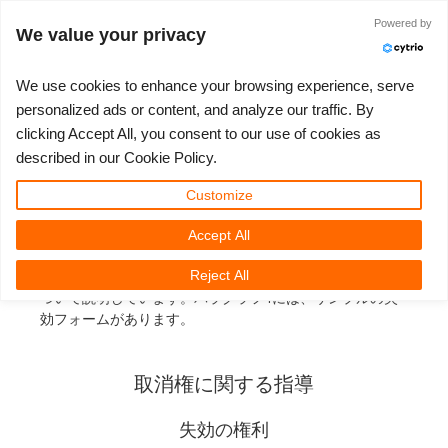
ログイン
Powered by
We value your privacy
We use cookies to enhance your browsing experience, serve
personalized ads or content, and analyze our traffic. By
clicking Accept All, you consent to our use of cookies as
失効の権利
3D ARTIST OF THE YEAR
さあ、始めましょう
コンペティション
３Ｄソフトウェア
コミュニティ
マイREBUS
チケット
サポート
価格
described in our Cookie Policy.
Show Tickets
ControlCenter
2023
Creative 3D Lab. Challenge
ブログ
使い方の手引き
価格＆値引き
3ds Max
クイックスタートガイド
（1）遠隔販売取引の場合、消費者（第13条BGB
Customize
[BürgerlichesGesetzbuch;ドイツ民法典]）は、原則として
法定の取消権を有しており、以下にその旨をお知らせしま
Accept All
New Ticket
ご購入
2022
Architecture 3D Challenge
コンペティション
よくあるご質問
コスト計算
Cinema 4D
ダウンロード ソフトウェア
す。取消権の例外は第2項に規定されています。第3項で
Reject All
は、最初に存在していた取消権を失う可能性がある状況に
Unlimited Render
2021
Memories Challenge
RebusArt
チュートリアル
無制限レンダーレンタル
Maya
TeamManager
ついて説明しています。パラグラフ4には、サンプルの失
効フォームがあります。
チケット
2020
Summer Vibes 3D Challenge
Making-ofs
サポート問い合わせ先
Blender
取消権に関する指導
送り状一覧
2019
3D Artist of the Month
秘密保持契約
V-Ray
失効の権利
購入履歴
2018
3D Artist of the Year
Corona