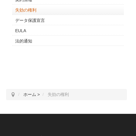
失効の権利
データ保護宣言
EULA
法的通知
ホーム
>
失効の権利