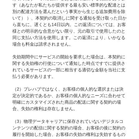
SketchUp
す（あなたが私たちが提供する最も安い標準的な配達とは
別の配達方法を選んだという事実から生じる追加費用を除
Rhino
いて） ）、本契約の取消しに関する通知を受け取った日か
ら直ちに、遅くとも14日以内。この返済については、お客
様との明示的な合意がない限り、元の取引で使用したのと
同じ支払い方法を使用します。この返済により、いかなる
場合も料金は請求されません。
失効期間中にサービスの開始を要求した場合は、本契約に
関する失効権の行使について通知した時点ですでに提供さ
れているサービスの一部に相当する適切な金額を当社に支
払う必要があります。
（2）プレハブではなく、お客様の個人的な選択または決
定が決定的であるか、お客様の個人的なニーズに合わせて
明確にカスタマイズされた商品の配送に関する契約の場
合、失効の権利は存在しません。
（3）物理データキャリアに保存されていないデジタルコ
ンテンツの配信に関する契約の場合、お客様の後に契約の
履行を開始した場合、お客様の失効の権利は失効するもの