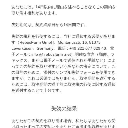
あなたには、14日以内に理由を述べることなくこの契約を
アカウント情報を編集
2017
Redshift
取り消す権利があります。
失効期間は、契約締結日から14日間です。
TeamManager
2016
Arnold
失効の権利を行使するには、当社に通知する必要がありま
Octane
す（RebusFarm GmbH、Montanusstr. 16, 51373
Leverkusen、Germany、電話：+49 221
677 829 40
、電
子メール：info @ rebusfarm .net）明確な宣言（郵便、フ
Mental Ray
ァックス、または電子メールで送信された手紙など）によ
ってこの契約を取り消すというあなたの決定について。こ
Maxwell
の目的のために、添付のサンプル失効フォームを使用でき
ますが、これは必須ではありません。取消期間を遵守する
ためには、取消期間の満了前に取消権の行使に関する通知
Modo
を送付することで十分です。
Softimage
失効の結果
LightWave
あなたがこの契約を取り消す場合、私たちはあなたから受
け取ったすべての支払いをあなたに返済する義務がありま