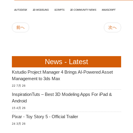
Autodesk
3d modeling
Scripts
3D Community News
Maxscript
前へ
次へ
News - Latest
Kstudio Project Manager 4 Brings AI-Powered Asset
Management to 3ds Max
22 7月 26
InspirationTuts – Best 3D Modeling Apps For iPad &
Android
15 4月 26
Pixar - Toy Story 5 - Official Trailer
24 3月 26