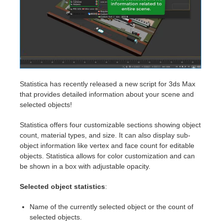
アカウント情報を編集
2017
Redshift
TeamManager
2016
Arnold
Octane
Statistica has recently released a new script for 3ds Max
that provides detailed information about your scene and
Mental Ray
selected objects!
Maxwell
Statistica offers four customizable sections showing object
count, material types, and size. It can also display sub-
object information like vertex and face count for editable
Modo
objects. Statistica allows for color customization and can
be shown in a box with adjustable opacity.
Softimage
Selected object statistics
:
LightWave
Name of the currently selected object or the count of
selected objects.