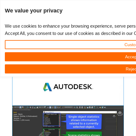
ログイン
We value your privacy
We use cookies to enhance your browsing experience, serve persona
Accept All, you consent to our use of cookies as described in our 
Miauu - Statistica 1.0 Script For
3D ARTIST OF THE YEAR
さあ、始めましょう
コンペティション
３Ｄソフトウェア
コミュニティ
マイREBUS
チケット
サポート
価格
Custo
3ds Max
Show Tickets
ControlCenter
2023
Creative 3D Lab. Challenge
ブログ
使い方の手引き
価格＆値引き
3ds Max
クイックスタートガイド
Accep
3D Community News | 2024年06月04日（火）
Rejec
New Ticket
ご購入
2022
Architecture 3D Challenge
コンペティション
よくあるご質問
コスト計算
Cinema 4D
ダウンロード ソフトウェア
Unlimited Render
2021
Memories Challenge
RebusArt
チュートリアル
無制限レンダーレンタル
Maya
TeamManager
チケット
2020
Summer Vibes 3D Challenge
Making-ofs
サポート問い合わせ先
Blender
送り状一覧
2019
3D Artist of the Month
秘密保持契約
V-Ray
購入履歴
2018
3D Artist of the Year
Corona