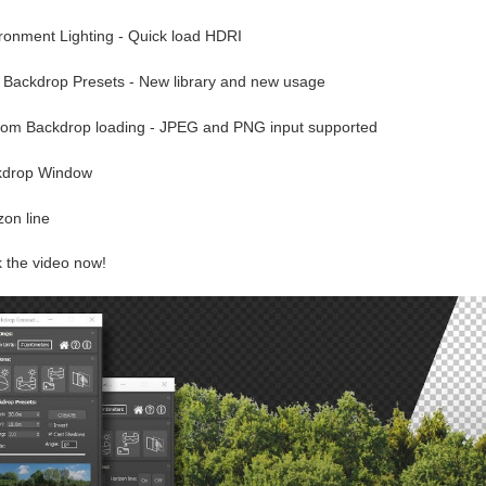
ironment Lighting - Quick load HDRI
 Backdrop Presets - New library and new usage
tom Backdrop loading - JPEG and PNG input supported
kdrop Window
zon line
 the video now!