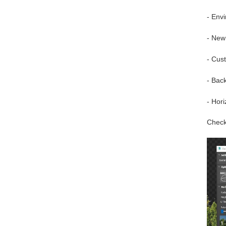
- Env
- New
- Cus
- Bac
- Hori
Check