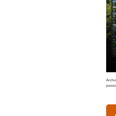
Archvi
passio