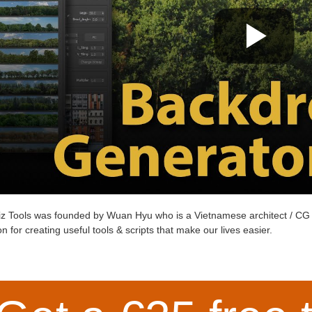
z Tools
was founded by
Wuan Hyu
who is a Vietnamese architect / CG 
n for creating useful tools & scripts that make our lives easier.