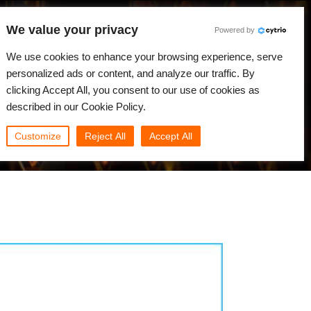
We value your privacy
Powered by
We use cookies to enhance your browsing experience, serve
Japanese
ログイン
personalized ads or content, and analyze our traffic. By
clicking Accept All, you consent to our use of cookies as
ニュース
コミュニティ
マイRebus
described in our Cookie Policy.
Customize
Reject All
Accept All