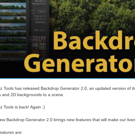
iz Tools has released Backdrop Generator 2.0, an updated version of i
 and 2D backgrounds to a scene.
z Tools is back! Again :)
ew Backdrop Generator 2.0 brings new features that will make our lives
eatures are: