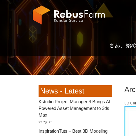
さあ、始
Arc
News - Latest
Kstudio Project Manager 4 Brings AI-
3D Co
Powered Asset Management to 3ds
Max
22 7月 26
InspirationTuts – Best 3D Modeling