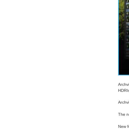
Archv
HDRIs
Archvi
The n
New f