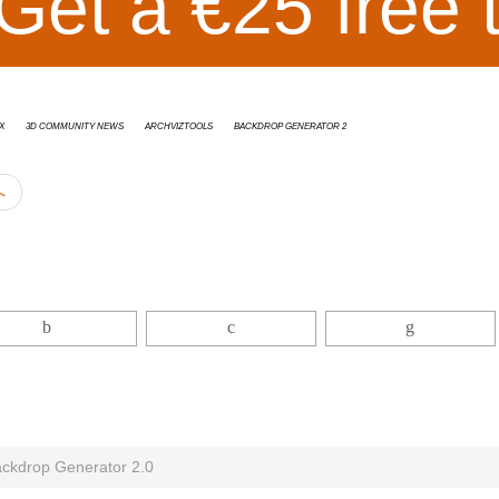
Get a €25 free 
x
3D Community News
ArchvizTools
Backdrop Generator 2
へ
Backdrop Generator 2.0