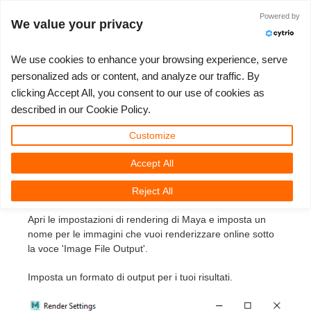
Powered by
Accedi
We value your privacy
We use cookies to enhance your browsing experience, serve
personalized ads or content, and analyze our traffic. By
Come caricare un lavoro
clicking Accept All, you consent to our use of cookies as
3D ARTIST OF THE YEAR
SUPPORT TICKET
COMPETIZIONI
3D SOFTWARE
SUPPORTO
COMUNITÀ
MY REBUS
ANDIAMO!
PREZZI
described in our Cookie Policy.
usando Maya e V-Ray
Show Tickets
ControlCenter
2023
Creative 3D Lab. Challenge
Blog
Tutorials
Prezzi e Sconti
3ds Max
Guida all'avvio rapido
Customize
Renderer
Accept All
New Ticket
Payments
2022
Architecture 3D Challenge
Competizioni
Guida all'Utilizzo
Calcola i costi
Cinema 4D
Scarica Il Software
Apri la scena che vuoi inviare al render cloud in Maya con
il V-Ray Renderer.
Reject All
Unlimited Render
2021
Memories Challenge
RebusArt
Domande Frequenti
Noleggio di rendering illimitato
Maya
TeamManager
Apri le impostazioni di rendering di Maya e imposta un
nome per le immagini che vuoi renderizzare online sotto
Support Ticket
2020
Summer Vibes 3D Challenge
Making-ofs
Contatti Per Il Supporto
Blender
la voce 'Image File Output'.
Invoices
2019
3D Artist of the Month
NDA
V-Ray
Imposta un formato di output per i tuoi risultati.
Payment History
2018
3D Artist of the Year
Corona