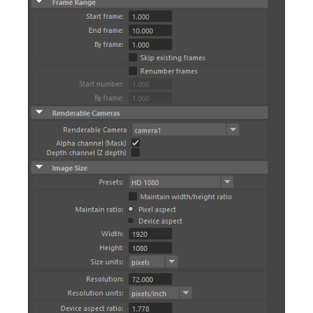
SketchUp
Rhino