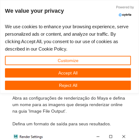
Iniciar sessão
Powered by
We value your privacy
We use cookies to enhance your browsing experience, serve
personalized ads or content, and analyze our traffic. By
Como fazer upload de um
clicking Accept All, you consent to our use of cookies as
3D ARTIST OF THE YEAR
SUPPORT TICKET
COMPETIÇÕES
SOFTWARE 3D
MINHA REBUS
COMUNIDADE
VAMOS LÁ
SUPORTE
PREÇOS
described in our Cookie Policy.
trabalho usando Maya e V-
Show Tickets
ControlCenter
2023
Creative 3D Lab. Challenge
Blog
Guia de instruções
Preços e Descontos
3ds Max
Guia Rápido
Customize
Ray Renderer
Accept All
New Ticket
Pagamentos
2022
Architecture 3D Challenge
Competições
Perguntas Frequentes
Calcular Custos
Cinema 4D
Baixe o software
Abra a cena que deseja enviar para a nuvem de
renderização no Maya com o V-Ray Renderer.
Reject All
Unlimited Render
2021
Memories Challenge
RebusArt
Tutoriais
Aluguel de Render Ilimitado
Maya
TeamManager
Abra as configurações de renderização do Maya e defina
um nome para as imagens que deseja renderizar online
Support Ticket
2020
Summer Vibes 3D Challenge
Making-ofs
Contate o Suporte
Blender
na guia 'Image File Output'.
Pedidos
2019
3D Artist of the Month
NDA
V-Ray
Defina um formato de saída para seus resultados.
Payment History
2018
3D Artist of the Year
Corona