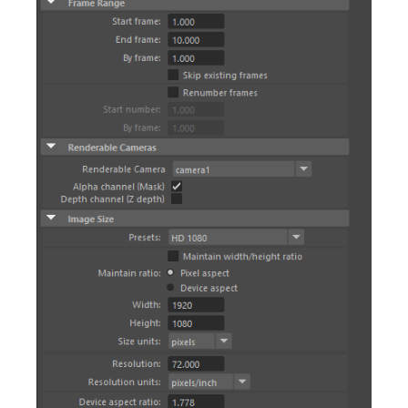
SketchUp
Rhino