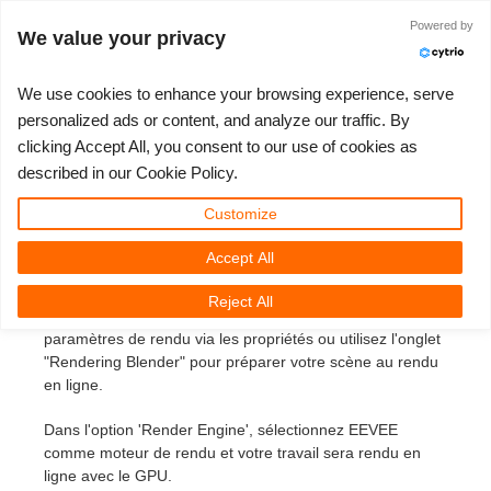
Connexion
Powered by
We value your privacy
We use cookies to enhance your browsing experience, serve
personalized ads or content, and analyze our traffic. By
Comment soumettre un
clicking Accept All, you consent to our use of cookies as
3D ARTIST OF THE YEAR
SUPPORT TICKET
COMPÉTITIONS
COMMUNAUTÉ
LOGICIELS 3D
MON REBUS
TUTORIELS
ALLONS-Y
SUPPORT
TARIFS
described in our Cookie Policy.
travail en utilisant Blender
Show Tickets
ControlCenter
2023
Creative 3D Lab. Challenge
Blog
Installation et ControlCenter
Tutoriels
Prix et remises
3ds Max
Démarrage rapide
Customize
avec le moteur de rendu
EEVEE
Accept All
New Ticket
Règlement
2022
Architecture 3D Challenge
Compétitions
Soumettre un projet 3ds Max
Guides d'instruction
Estimation de tarifs
Cinema 4D
Télécharger le logiciel
Reject All
Unlimited Render
2021
Memories Challenge
RebusArt
Soumettre un projet Maya
Questions Fréquentes
Location de serveurs
Maya
TeamManager
Ouvrez votre scène en utilisant Blender et ouvrez les
paramètres de rendu via les propriétés ou utilisez l'onglet
"Rendering Blender" pour préparer votre scène au rendu
Support Ticket
2020
Summer Vibes 3D Challenge
Making-ofs
Soumettre un projet Cinema 4D
Contacter le support
Blender
en ligne.
Aperçu des factures
2019
3D Artist of the Month
Soumettre un projet Maxwell et Indigo
NDA
V-Ray
Dans l'option 'Render Engine', sélectionnez EEVEE
comme moteur de rendu et votre travail sera rendu en
ligne avec le GPU.
Historique Payment
2018
3D Artist of the Year
Soumettre un projet Blender
Corona