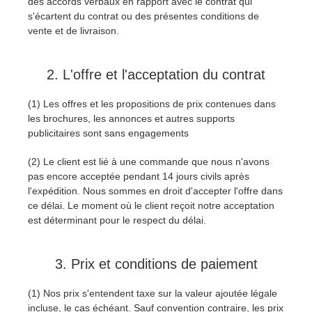
des accords verbaux en rapport avec le contrat qui
s'écartent du contrat ou des présentes conditions de
Edition du profil
2017
Soumettre un projet SketchUp
Redshift
vente et de livraison.
TeamManager
2016
Soumettre un projet Rhino
Arnold
2. L'offre et l'acceptation du contrat
Octane
(1) Les offres et les propositions de prix contenues dans
les brochures, les annonces et autres supports
publicitaires sont sans engagements
Mental Ray
(2) Le client est lié à une commande que nous n'avons
Maxwell
pas encore acceptée pendant 14 jours civils après
l'expédition. Nous sommes en droit d'accepter l'offre dans
ce délai. Le moment où le client reçoit notre acceptation
Modo
est déterminant pour le respect du délai.
Softimage
3. Prix et conditions de paiement
LightWave
(1) Nos prix s'entendent taxe sur la valeur ajoutée légale
incluse, le cas échéant. Sauf convention contraire, les prix