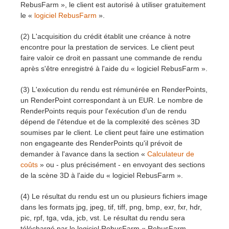
RebusFarm », le client est autorisé à utiliser gratuitement
le «
logiciel RebusFarm
».
(2) L'acquisition du crédit établit une créance à notre
encontre pour la prestation de services. Le client peut
faire valoir ce droit en passant une commande de rendu
après s'être enregistré à l'aide du « logiciel RebusFarm ».
(3) L'exécution du rendu est rémunérée en RenderPoints,
un RenderPoint correspondant à un EUR. Le nombre de
RenderPoints requis pour l'exécution d'un de rendu
dépend de l'étendue et de la complexité des scènes 3D
soumises par le client. Le client peut faire une estimation
non engageante des RenderPoints qu'il prévoit de
demander à l'avance dans la section «
Calculateur de
coûts
» ou - plus précisément - en envoyant des sections
de la scène 3D à l'aide du « logiciel RebusFarm ».
(4) Le résultat du rendu est un ou plusieurs fichiers image
dans les formats jpg, jpeg, tif, tiff, png, bmp, exr, fxr, hdr,
pic, rpf, tga, vda, jcb, vst. Le résultat du rendu sera
téléchargé par le logiciel RebusFarm « RebusFarm