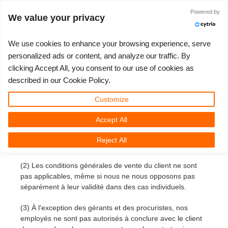
Connexion
Powered by
We value your privacy
We use cookies to enhance your browsing experience, serve
personalized ads or content, and analyze our traffic. By
Conditions générales de
clicking Accept All, you consent to our use of cookies as
3D ARTIST OF THE YEAR
SUPPORT TICKET
COMPÉTITIONS
COMMUNAUTÉ
LOGICIELS 3D
MON REBUS
TUTORIELS
ALLONS-Y
SUPPORT
TARIFS
described in our Cookie Policy.
vente RebusFarm GmbH
Show Tickets
ControlCenter
2023
Creative 3D Lab. Challenge
Blog
Installation et ControlCenter
Tutoriels
Prix et remises
3ds Max
Démarrage rapide
Customize
1. Validité
Accept All
New Ticket
Règlement
2022
Architecture 3D Challenge
Compétitions
Soumettre un projet 3ds Max
Guides d'instruction
Estimation de tarifs
Cinema 4D
Télécharger le logiciel
(1) Nos livraisons, services et offres sont exclusivement
Reject All
basés sur ces conditions générales de vente.
Unlimited Render
2021
Memories Challenge
RebusArt
Soumettre un projet Maya
Questions Fréquentes
Location de serveurs
Maya
TeamManager
(2) Les conditions générales de vente du client ne sont
Support Ticket
2020
Summer Vibes 3D Challenge
Making-ofs
Soumettre un projet Cinema 4D
Contacter le support
Blender
pas applicables, même si nous ne nous opposons pas
séparément à leur validité dans des cas individuels.
Aperçu des factures
2019
3D Artist of the Month
Soumettre un projet Maxwell et Indigo
NDA
V-Ray
(3) À l'exception des gérants et des procuristes, nos
employés ne sont pas autorisés à conclure avec le client
Historique Payment
2018
3D Artist of the Year
Soumettre un projet Blender
Corona