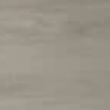
SketchUp
Rhino