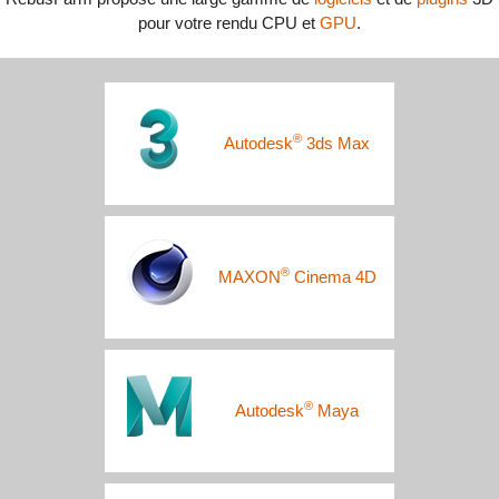
pour votre rendu CPU et
GPU
.
®
Autodesk
3ds Max
®
MAXON
Cinema 4D
®
Autodesk
Maya