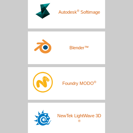
®
Autodesk
Softimage
Blender™
®
Foundry MODO
NewTek LightWave 3D
®