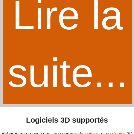
Lire la
suite...
Logiciels 3D supportés
RebusFarm propose une large gamme de
logiciels
et de
plugins
3D