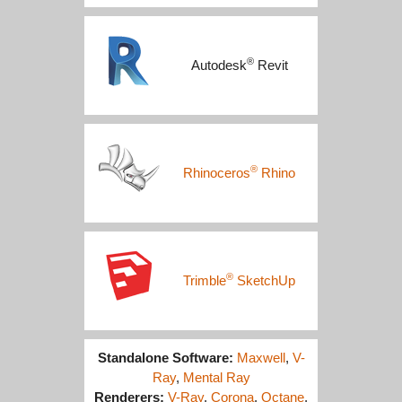
®
Autodesk
Revit
®
Rhinoceros
Rhino
®
Trimble
SketchUp
Standalone Software:
Maxwell
,
V-
Ray
,
Mental Ray
Renderers:
V-Ray
,
Corona
,
Octane
,