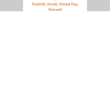
Redshift
,
Arnold
,
Mental Ray
,
Maxwell
Trouvez ici plus de
logiciels et plugins
supportés
Commencez avec vos propres rendus