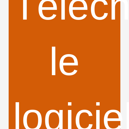
Téléch
grat
le
maint
logicie
!