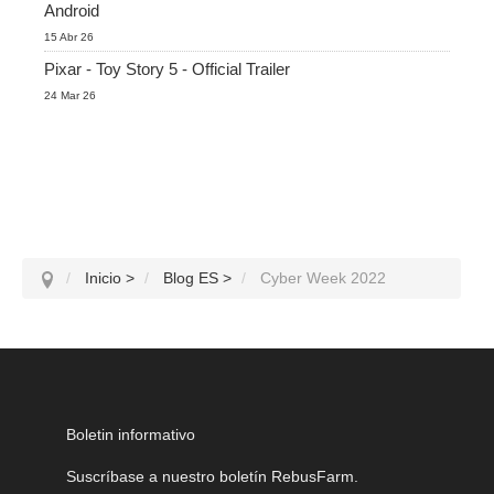
Android
15 Abr 26
Pixar - Toy Story 5 - Official Trailer
24 Mar 26
Inicio
>
Blog ES
>
Cyber Week 2022
Boletin informativo
Suscríbase a nuestro boletín RebusFarm.