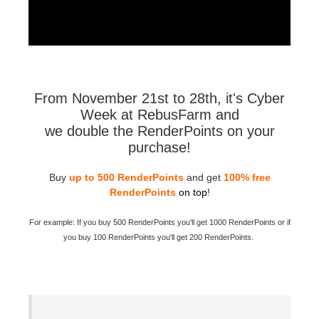
Historial de pagos
2017
Envío de trabajo de SketchUp
Redshift
Editar perfil
2016
Envío de trabajo de Rhino
Arnold
From November 21st to 28th, it's Cyber
TeamManager
Octane
Week at RebusFarm and
we double the RenderPoints on your
Mental Ray
purchase!
Maxwell
Buy
up to 500 RenderPoints
and get
100% free
RenderPoints
on top
!
Modo
For example: If you buy 500 RenderPoints you'll get 1000 RenderPoints or if
you buy 100 RenderPoints you'll get 200 RenderPoints.
Softimage
LightWave