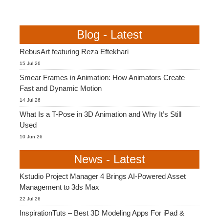
Blog - Latest
RebusArt featuring Reza Eftekhari
15 Jul 26
Smear Frames in Animation: How Animators Create
Fast and Dynamic Motion
14 Jul 26
What Is a T-Pose in 3D Animation and Why It’s Still
Used
10 Jun 26
News - Latest
Kstudio Project Manager 4 Brings AI-Powered Asset
Management to 3ds Max
22 Jul 26
InspirationTuts – Best 3D Modeling Apps For iPad &