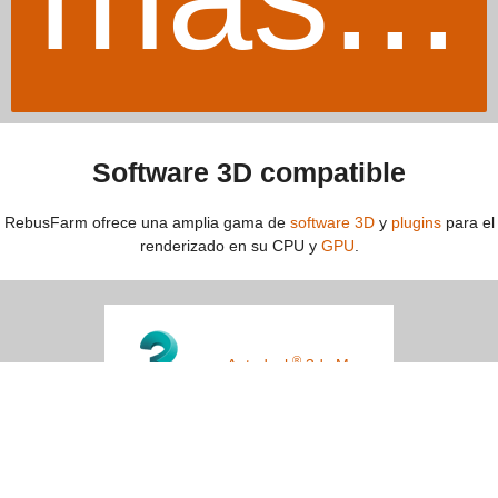
Software 3D compatible
RebusFarm ofrece una amplia gama de
software 3D
y
plugins
para el
renderizado en su CPU y
GPU
.
®
Autodesk
3ds Max
®
MAXON
Cinema 4D