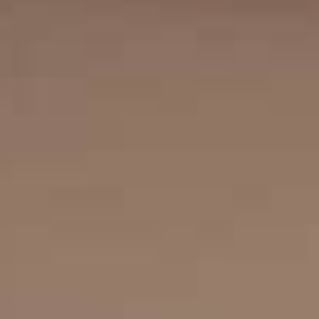
SketchUp
Rhino