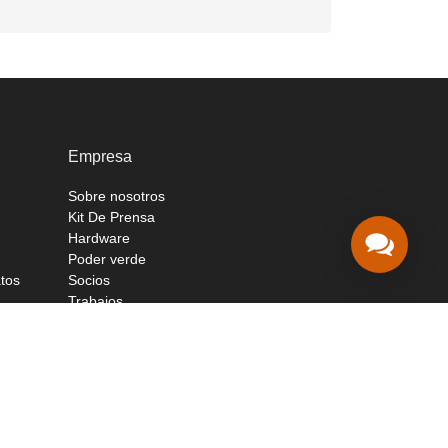
Empresa
Sobre nosotros
Kit De Prensa
Hardware
Poder verde
atos
Socios
Trabajos
Soport
Soporte Técnico
(Inglés):