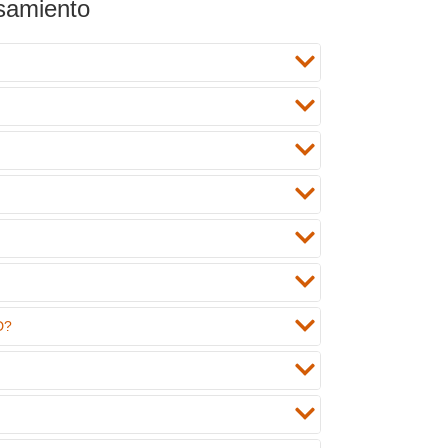
esamiento
D?