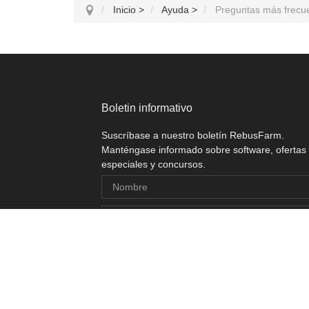
Inicio
>
Ayuda
>
Preguntas más frecu
Boletin informativo
Suscríbase a nuestro boletín RebusFarm.
Manténgase informado sobre software, ofertas
especiales y concursos.
Puede darse de baja en cualquier momento.
Declaración de protección de datos