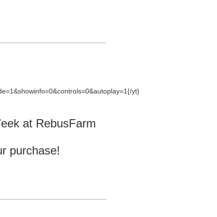
e=1&showinfo=0&controls=0&autoplay=1{/yt}
 Week at RebusFarm
ur purchase!