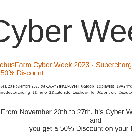
Cyber We
ebusFarm Cyber Week 2023 - Supercharge
 50% Discount
{yt}1vAYYfkKD-0?rel=0&loop=1&playlist=1vAYYf
eves, 23 Noviembre 2023
modestbranding=1&mute=1&autohide=1&showinfo=0&controls=0&autop
From November 20th to 27th, it's Cyber
and
you get a 50% Discount on your