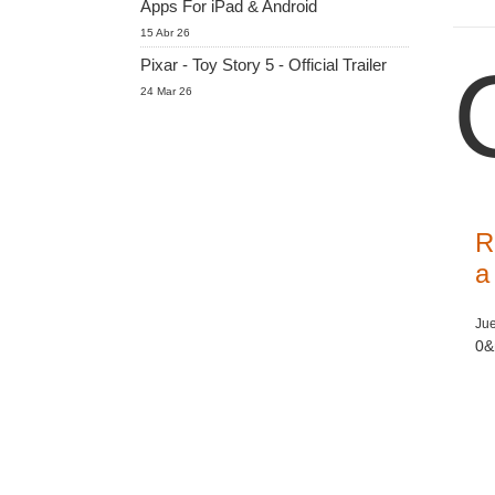
Apps For iPad & Android
15 Abr 26
Pixar - Toy Story 5 - Official Trailer
24 Mar 26
R
a
Ju
0&