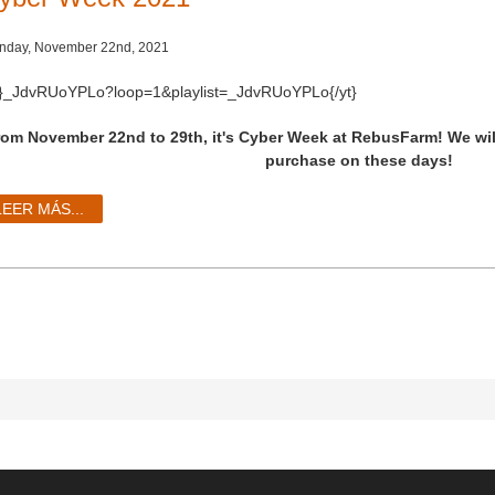
nday, November 22nd, 2021
t}_JdvRUoYPLo?loop=1&playlist=_JdvRUoYPLo{/yt}
rom November 22nd to 29th, it's Cyber Week at RebusFarm! We wil
purchase on these days!
LEER MÁS...