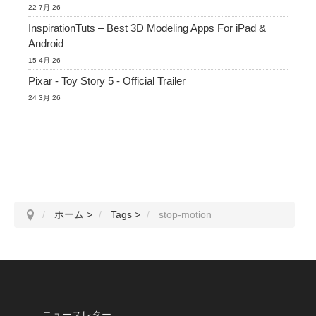
22 7月 26
InspirationTuts – Best 3D Modeling Apps For iPad &
Android
15 4月 26
Pixar - Toy Story 5 - Official Trailer
24 3月 26
ホーム
>
Tags
>
stop-motion
ニュースレター