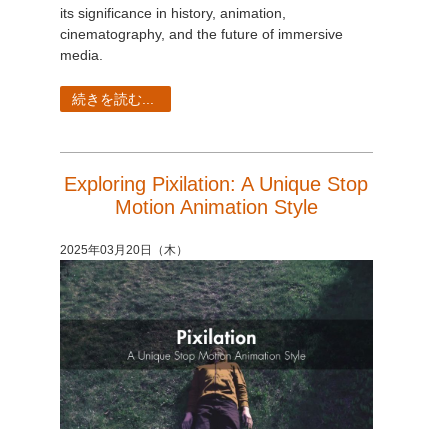
SketchUp
its significance in history, animation,
cinematography, and the future of immersive
Rhino
media.
続きを読む...
Exploring Pixilation: A Unique Stop
Motion Animation Style
2025年03月20日（木）