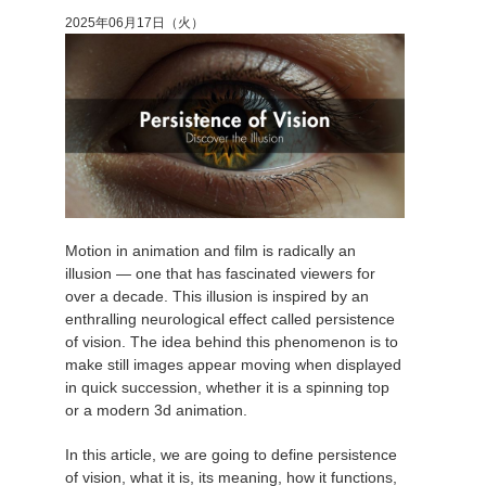
2025年06月17日（火）
アカウント情報を編集
2017
Redshift
TeamManager
2016
Arnold
Octane
Mental Ray
Motion in animation and film is radically an
Maxwell
illusion — one that has fascinated viewers for
over a decade. This illusion is inspired by an
enthralling neurological effect called persistence
Modo
of vision. The idea behind this phenomenon is to
make still images appear moving when displayed
Softimage
in quick succession, whether it is a spinning top
or a modern 3d animation.
LightWave
In this article, we are going to define persistence
of vision, what it is, its meaning, how it functions,