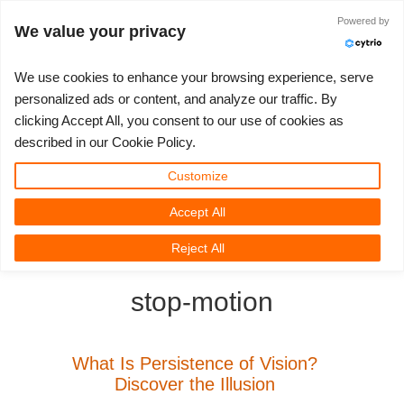
ログイン
Powered by
We value your privacy
We use cookies to enhance your browsing experience, serve
personalized ads or content, and analyze our traffic. By
clicking Accept All, you consent to our use of cookies as
3D ARTIST OF THE YEAR
さあ、始めましょう
コンペティション
３Ｄソフトウェア
コミュニティ
マイREBUS
チケット
サポート
価格
described in our Cookie Policy.
Show Tickets
ControlCenter
2023
Creative 3D Lab. Challenge
ブログ
使い方の手引き
価格＆値引き
3ds Max
クイックスタートガイド
Customize
Accept All
New Ticket
ご購入
2022
Architecture 3D Challenge
コンペティション
よくあるご質問
コスト計算
Cinema 4D
ダウンロード ソフトウェア
3D Community
RebusFarm News
3D Film News
News
Reject All
Unlimited Render
2021
Memories Challenge
RebusArt
チュートリアル
無制限レンダーレンタル
Maya
TeamManager
stop-motion
チケット
2020
Summer Vibes 3D Challenge
Making-ofs
サポート問い合わせ先
Blender
送り状一覧
2019
3D Artist of the Month
秘密保持契約
V-Ray
What Is Persistence of Vision?
Discover the Illusion
購入履歴
2018
3D Artist of the Year
Corona