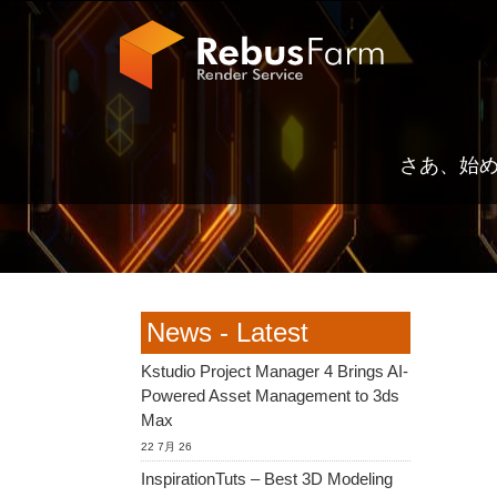
さあ、始
News - Latest
Kstudio Project Manager 4 Brings AI-
Powered Asset Management to 3ds
Max
22 7月 26
InspirationTuts – Best 3D Modeling