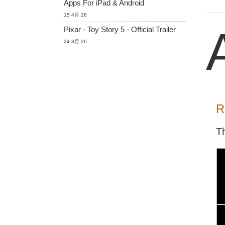
Apps For iPad & Android
15 4月 26
Pixar - Toy Story 5 - Official Trailer
24 3月 26
R
T