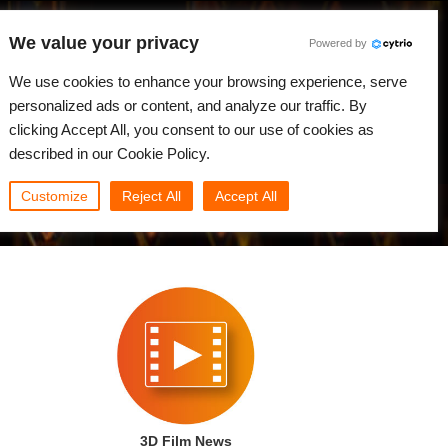
We value your privacy
Powered by
We use cookies to enhance your browsing experience, serve
Japanese
ログイン
personalized ads or content, and analyze our traffic. By
clicking Accept All, you consent to our use of cookies as
ニュース
コミュニティ
マイRebus
described in our Cookie Policy.
Customize
Reject All
Accept All
3D Film News