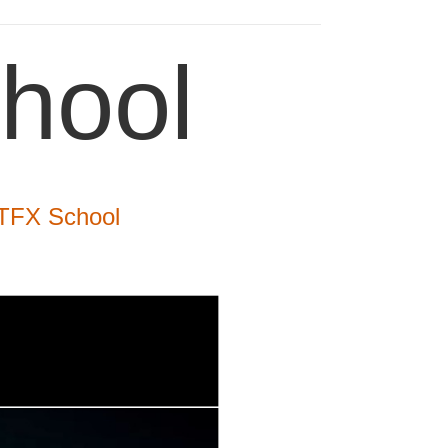
hool
RTFX School