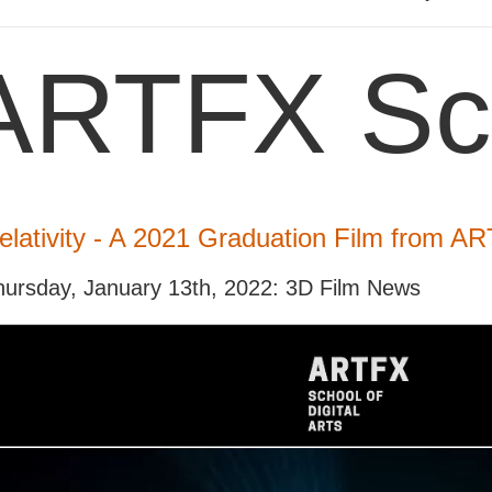
ARTFX Sc
elativity - A 2021 Graduation Film from A
hursday, January 13th, 2022: 3D Film News