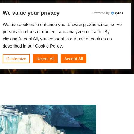
We value your privacy
Powered by
We use cookies to enhance your browsing experience, serve
Japanese
ログイン
personalized ads or content, and analyze our traffic. By
clicking Accept All, you consent to our use of cookies as
ニュース
コミュニティ
マイRebus
described in our Cookie Policy.
Customize
Reject All
Accept All