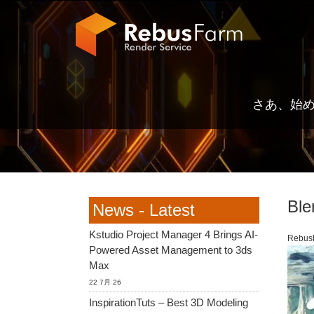
さあ、始
Ble
News - Latest
Kstudio Project Manager 4 Brings AI-
Rebus
Powered Asset Management to 3ds
Max
22 7月 26
InspirationTuts – Best 3D Modeling