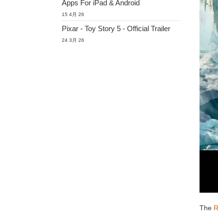
Apps For iPad & Android
15 4月 26
Pixar - Toy Story 5 - Official Trailer
24 3月 26
The
R