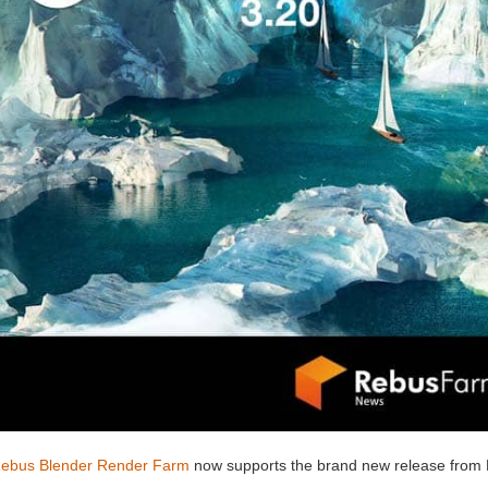
ebus Blender Render Farm
now supports the brand new release from 