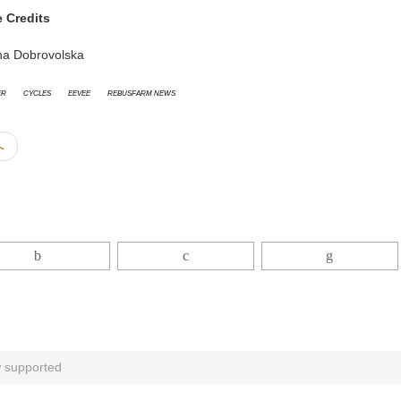
 Credits
a Dobrovolska
er
cycles
Eevee
RebusFarm News
へ
w supported