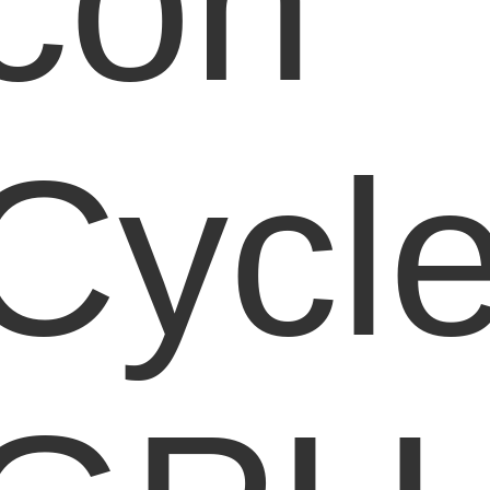
con
Cycl