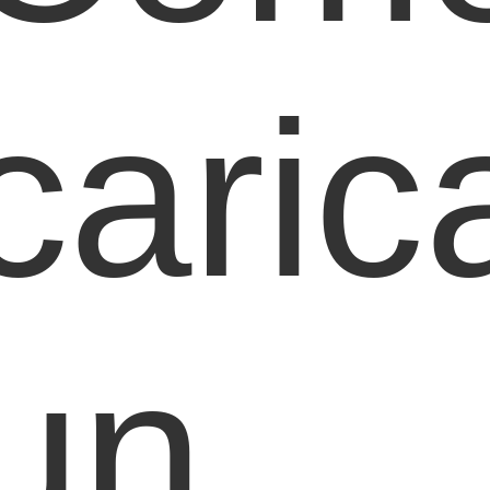
caric
un