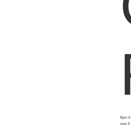
Apri i
usa i