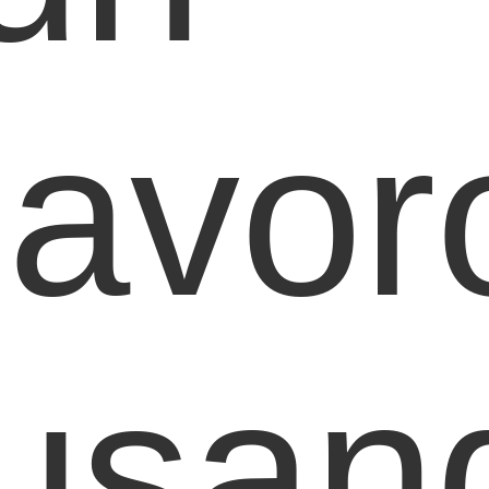
lavor
usan