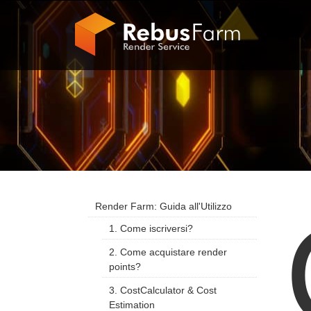
Render Farm: Guida all'Utilizzo
1. Come iscriversi?
2. Come acquistare render
points?
3. CostCalculator & Cost
Estimation