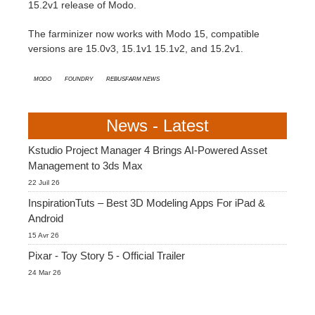
15.2v1 release of Modo.
Edition du profil
2017
Soumettre un projet SketchUp
Redshift
The farminizer now works with Modo 15, compatible
versions are 15.0v3, 15.1v1 15.1v2, and 15.2v1.
TeamManager
2016
Soumettre un projet Rhino
Arnold
Modo
Foundry
RebusFarm News
Octane
News - Latest
Mental Ray
Kstudio Project Manager 4 Brings AI-Powered Asset
Management to 3ds Max
Maxwell
22 Juil 26
InspirationTuts – Best 3D Modeling Apps For iPad &
Modo
Android
15 Avr 26
Softimage
Pixar - Toy Story 5 - Official Trailer
24 Mar 26
LightWave