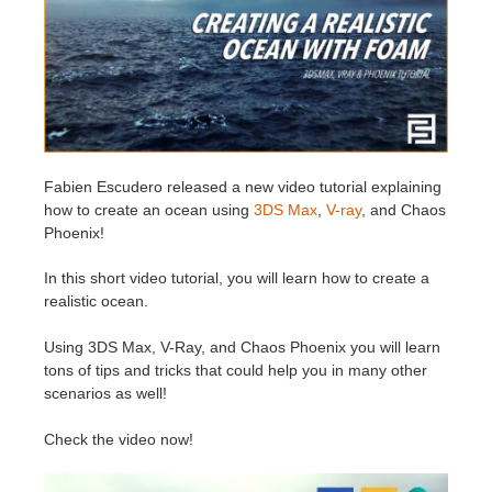
Historial de pagos
2017
Envío de trabajo de SketchUp
Redshift
Editar perfil
2016
Envío de trabajo de Rhino
Arnold
TeamManager
Octane
Fabien Escudero released a new video tutorial explaining
how to create an ocean using
3DS Max
,
V-ray
, and Chaos
Mental Ray
Phoenix!
Maxwell
In this short video tutorial, you will learn how to create a
realistic ocean.
Modo
Using 3DS Max, V-Ray, and Chaos Phoenix you will learn
tons of tips and tricks that could help you in many other
Softimage
scenarios as well!
LightWave
Check the video now!