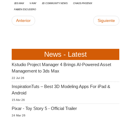
3ds Max
V-Ray
3D Community News
Chaos Phoenix
Fabien Escudero
Anterior
Siguiente
News - Latest
Kstudio Project Manager 4 Brings AI-Powered Asset
Management to 3ds Max
22 Jul 26
InspirationTuts – Best 3D Modeling Apps For iPad &
Android
15 Abr 26
Pixar - Toy Story 5 - Official Trailer
24 Mar 26