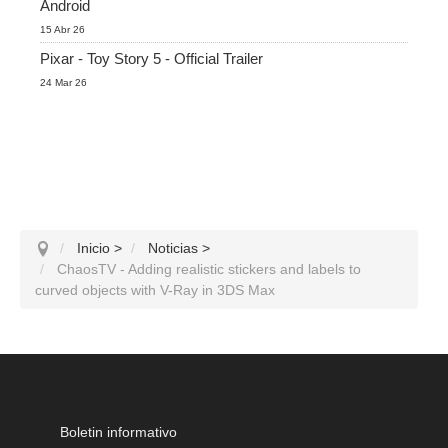
Android
15 Abr 26
Pixar - Toy Story 5 - Official Trailer
24 Mar 26
Inicio
>
Noticias
>
ChaosTV - Adding realistic stickers and labels to
curved objects with V-Ray in 3DS Max
Boletin informativo