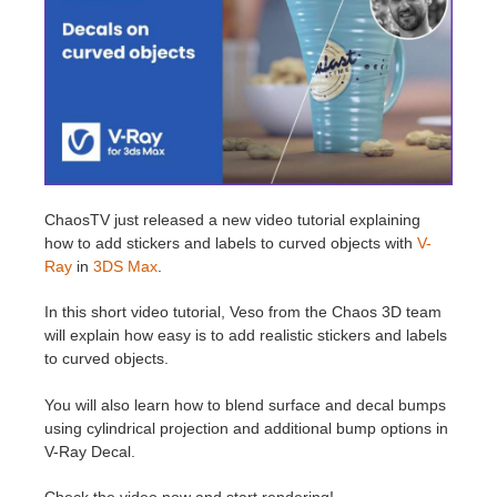
Historial de pagos
2017
Envío de trabajo de SketchUp
Redshift
Editar perfil
2016
Envío de trabajo de Rhino
Arnold
TeamManager
Octane
Mental Ray
ChaosTV just released a new video tutorial explaining
how to add stickers and labels to curved objects with
V-
Ray
in
3DS Max
.
Maxwell
In this short video tutorial, Veso from the Chaos 3D team
Modo
will explain how easy is to add realistic stickers and labels
to curved objects.
Softimage
You will also learn how to blend surface and decal bumps
using cylindrical projection and additional bump options in
LightWave
V-Ray Decal.