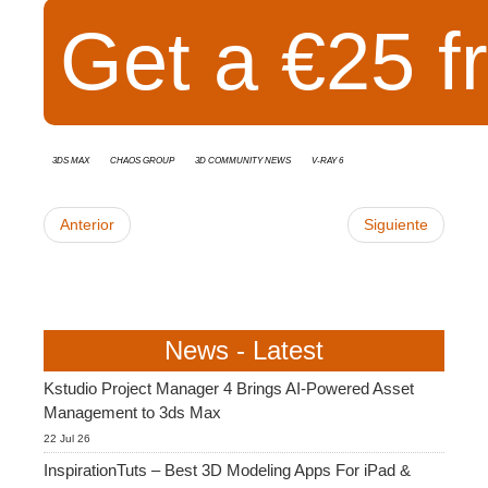
Get a €25 fr
3ds Max
Chaos Group
3D Community News
v-ray 6
Anterior
Siguiente
News - Latest
Kstudio Project Manager 4 Brings AI-Powered Asset
Management to 3ds Max
22 Jul 26
InspirationTuts – Best 3D Modeling Apps For iPad &