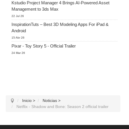
Kstudio Project Manager 4 Brings AI-Powered Asset
Management to 3ds Max
22 Jul 26
InspirationTuts – Best 3D Modeling Apps For iPad &
Android
15 Abr 26
Pixar - Toy Story 5 - Official Trailer
24 Mar 26
Inicio
>
Noticias
>
Netflix - Shadow and Bone: Season 2 official trailer