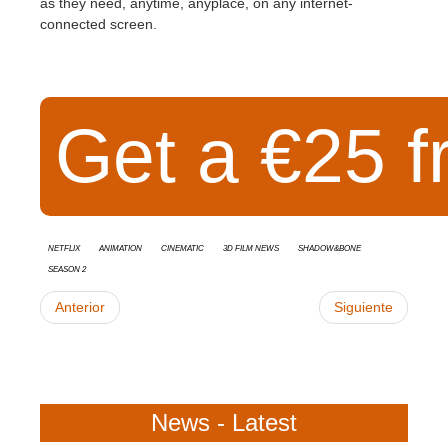
as they need, anytime, anyplace, on any internet-
connected screen.
Get a €25 f
Netflix
animation
cinematic
3D Film News
Shadow&Bone
Season 2
Anterior
Siguiente
News - Latest