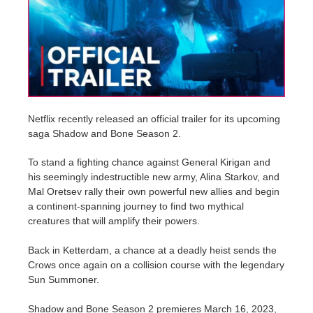
Historial de pagos
2017
Envío de trabajo de SketchUp
Redshift
Editar perfil
2016
Envío de trabajo de Rhino
Arnold
TeamManager
Octane
Netflix recently released an official trailer for its upcoming
saga Shadow and Bone Season 2.
Mental Ray
To stand a fighting chance against General Kirigan and
Maxwell
his seemingly indestructible new army, Alina Starkov, and
Mal Oretsev rally their own powerful new allies and begin
a continent-spanning journey to find two mythical
Modo
creatures that will amplify their powers.
Softimage
Back in Ketterdam, a chance at a deadly heist sends the
Crows once again on a collision course with the legendary
LightWave
Sun Summoner.
Shadow and Bone Season 2 premieres March 16, 2023,