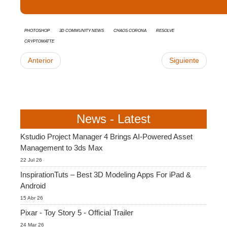
Photoshop
3D Community News
Chaos Corona
Resolve
Cryptomatte
Anterior
Siguiente
News - Latest
Kstudio Project Manager 4 Brings AI-Powered Asset
Management to 3ds Max
22 Jul 26
InspirationTuts – Best 3D Modeling Apps For iPad &
Android
15 Abr 26
Pixar - Toy Story 5 - Official Trailer
24 Mar 26