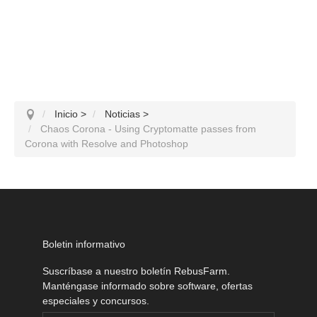
Inicio
>
Noticias
>
Chaos Corona - Using Cryptomatte passes from
Corona with Resolve and Photoshop
Boletin informativo
Suscríbase a nuestro boletín RebusFarm.
Manténgase informado sobre software, ofertas
especiales y concursos.