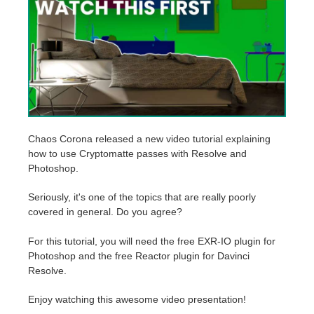
Historial de pagos
2017
Envío de trabajo de SketchUp
Redshift
Editar perfil
2016
Envío de trabajo de Rhino
Arnold
TeamManager
Octane
Mental Ray
Chaos Corona released a new video tutorial explaining
how to use Cryptomatte passes with Resolve and
Photoshop.
Maxwell
Seriously, it's one of the topics that are really poorly
Modo
covered in general. Do you agree?
For this tutorial, you will need the free EXR-IO plugin for
Softimage
Photoshop and
the free Reactor plugin for Davinci
Resolve.
LightWave
Enjoy watching this awesome video presentation!