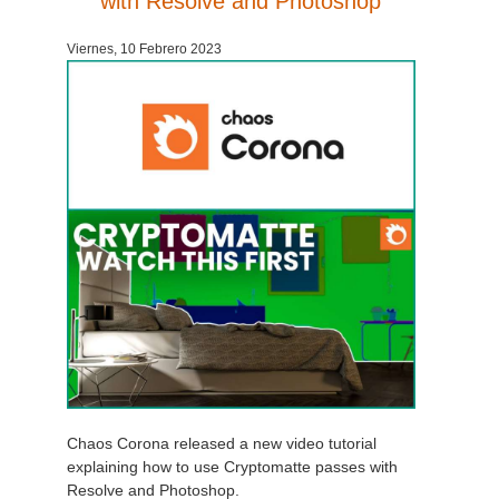
with Resolve and Photoshop
Historial de pagos
2017
Envío de trabajo de SketchUp
Redshift
Viernes, 10 Febrero 2023
Editar perfil
2016
Envío de trabajo de Rhino
Arnold
TeamManager
Octane
Mental Ray
Maxwell
Modo
Softimage
Chaos Corona released a new video tutorial
LightWave
explaining how to use Cryptomatte passes with
Resolve and Photoshop.