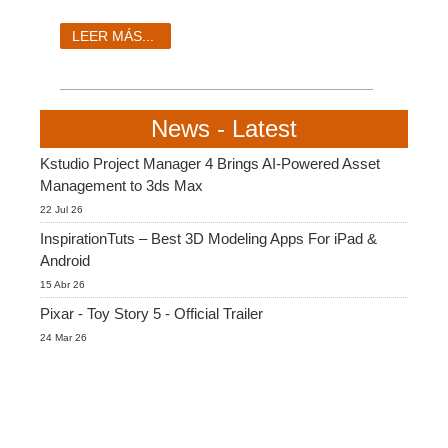
SketchUp
LEER MÁS...
Rhino
News - Latest
Kstudio Project Manager 4 Brings AI-Powered Asset
Management to 3ds Max
22 Jul 26
InspirationTuts – Best 3D Modeling Apps For iPad &
Android
15 Abr 26
Pixar - Toy Story 5 - Official Trailer
24 Mar 26