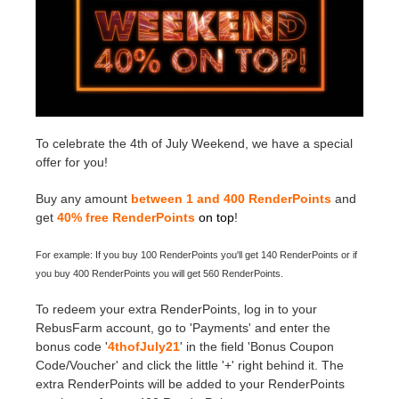
Historial de pagos
2017
Envío de trabajo de SketchUp
Redshift
Editar perfil
2016
Envío de trabajo de Rhino
Arnold
TeamManager
Octane
To celebrate the 4th of July Weekend, we have a special
offer for you!
Mental Ray
Buy any amount
between 1 and 400 RenderPoints
and
get
40% free RenderPoints
on top
!
Maxwell
For example: If you buy 100 RenderPoints you'll get 140 RenderPoints or if
Modo
you buy 400 RenderPoints you will get 560 RenderPoints.
To redeem your extra RenderPoints, log in to your
Softimage
RebusFarm account, go to 'Payments' and enter the
bonus code '
4thofJuly21
' in the field 'Bonus Coupon
LightWave
Code/Voucher' and click the little '+' right behind it. The
extra RenderPoints will be added to your RenderPoints