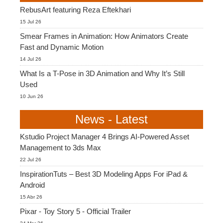
RebusArt featuring Reza Eftekhari
15 Jul 26
Smear Frames in Animation: How Animators Create
Fast and Dynamic Motion
14 Jul 26
What Is a T-Pose in 3D Animation and Why It’s Still
Used
10 Jun 26
News - Latest
Kstudio Project Manager 4 Brings AI-Powered Asset
Management to 3ds Max
22 Jul 26
InspirationTuts – Best 3D Modeling Apps For iPad &
Android
15 Abr 26
Pixar - Toy Story 5 - Official Trailer