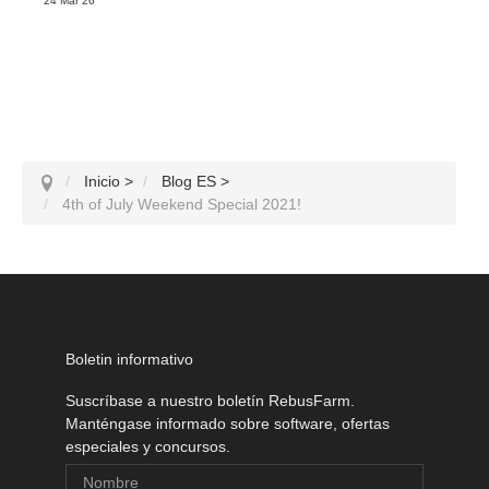
24 Mar 26
Inicio
>
Blog ES
>
4th of July Weekend Special 2021!
Boletin informativo
Suscríbase a nuestro boletín RebusFarm.
Manténgase informado sobre software, ofertas
especiales y concursos.