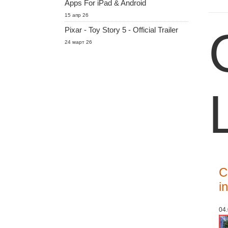
Apps For iPad & Android
15 апр 26
Pixar - Toy Story 5 - Official Trailer
24 март 26
C
i
04