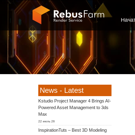
Нача
News - Latest
Kstudio Project Manager 4 Brings AI-
Powered Asset Management to 3ds
Max
22 июль 26
InspirationTuts – Best 3D Modeling