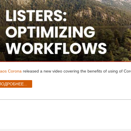
aos Corona
released a new video covering the benefits of using of Cor
ПОДРОБНЕЕ...