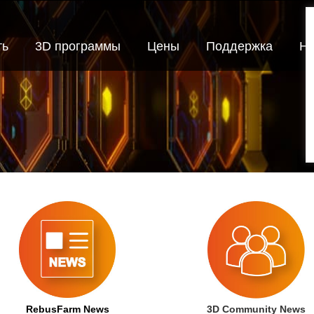
ть
3D программы
Цены
Поддержка
Но
RebusFarm News
3D Community News