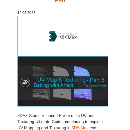
Part 5
История платежей
2017
Redshift
12.05.2023
Редактировать профиль
2016
Arnold
TeamManager
Octane
Mental Ray
Maxwell
Modo
Softimage
3DAZ Studio released Part 5 of its UV and
LightWave
Texturing Ultimate Guide, continuing to explain
UV-Mapping and Texturing in
3DS Max
even