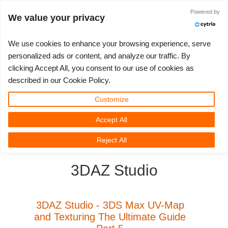
Powered by
Войти
We value your privacy
We use cookies to enhance your browsing experience, serve
personalized ads or content, and analyze our traffic. By
clicking Accept All, you consent to our use of cookies as
3D ARTIST OF THE YEAR
SUPPORT TICKET
3D ПРОГРАММЫ
СООБЩЕСТВО
ПОДДЕРЖКА
МОЙ REBUS
КОНКУРСЫ
НАЧАТЬ
ЦЕНЫ
described in our Cookie Policy.
Show Tickets
ControlCenter
2023
Creative 3D Lab. Challenge
Блог
Видео пособия
Цены и скидки
3ds Max
Краткое руководство
Customize
Accept All
New Ticket
Платежи
2022
Architecture 3D Challenge
Конкурсы
Руководства
Рассчитать стоимость
Cinema 4D
Загрузить ПО
3D Community
RebusFarm News
3D Film News
News
Reject All
Unlimited Render
2021
Memories Challenge
RebusArt
FAQ
Неограниченная аренда рендеринга
Maya
TeamManager
3DAZ Studio
Работы
2020
Summer Vibes 3D Challenge
Making-ofs
Служба поддержки
Blender
Support Ticket
2019
3D Artist of the Month
Соглашение о конфидециальности
V-Ray
3DAZ Studio - 3DS Max UV-Map
and Texturing The Ultimate Guide
Инвойсы
2018
3D Artist of the Year
Corona