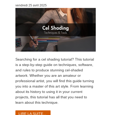
vendredi 25 avril 2025
Edition du profil
2017
Soumettre un projet SketchUp
Redshift
TeamManager
2016
Soumettre un projet Rhino
Arnold
Octane
Mental Ray
Searching for a cel shading tutorial? This tutorial
Maxwell
is a step-by-step guide on techniques, software,
and rules to produce stunning cel-shaded
artwork. Whether you are an amateur or
Modo
professional artist, you will find this guide turning
you into a master of this art style. From learning
Softimage
about its history to using it in your current
projects, this tutorial has all that you need to
learn about this technique.
LightWave
LIRE LA SUITE...