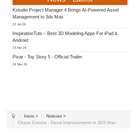
Kstudio Project Manager 4 Brings AI-Powered Asset
Management to 3ds Max
22 Jul 26
InspirationTuts – Best 3D Modeling Apps For iPad &
Android
15 Abr 26
Pixar - Toy Story 5 - Official Trailer
24 Mar 26
Inicio
>
Noticias
>
Chaos Corona - Decal Improvements in 3DS Max