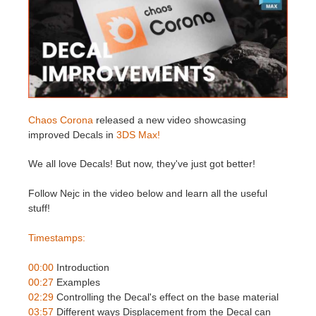
Historial de pagos
2017
Envío de trabajo de SketchUp
Redshift
Editar perfil
2016
Envío de trabajo de Rhino
Arnold
TeamManager
Octane
Chaos Corona
released a new video showcasing
improved Decals in
3DS Max!
Mental Ray
We all love Decals! But now, they've just got better!
Maxwell
Follow Nejc in the video below and learn all the useful
stuff!
Modo
Timestamps:
Softimage
00:00
Introduction
LightWave
00:27
Examples
02:29
Controlling the Decal's effect on the base material
03:57
Different ways Displacement from the Decal can