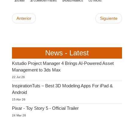
3ds Max
3D Community News
SplineDynamics
CG Tricks
Anterior
Siguiente
News - Latest
Kstudio Project Manager 4 Brings AI-Powered Asset
Management to 3ds Max
22 Jul 26
InspirationTuts – Best 3D Modeling Apps For iPad &
Android
15 Abr 26
Pixar - Toy Story 5 - Official Trailer
24 Mar 26