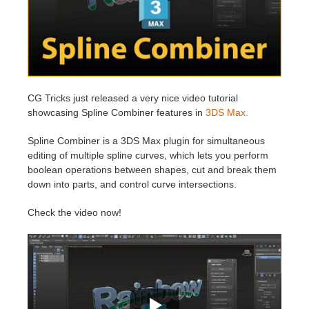
Historial de pagos
2017
Envío de trabajo de SketchUp
Redshift
Editar perfil
2016
Envío de trabajo de Rhino
Arnold
CG Tricks just released a very nice video tutorial
TeamManager
Octane
showcasing Spline Combiner features in
3DS Max.
Mental Ray
Spline Combiner is a 3DS Max plugin for simultaneous
editing of multiple spline curves, which lets you perform
boolean operations between shapes, cut and break them
Maxwell
down into parts, and control curve intersections.
Modo
Check the video now!
Softimage
LightWave