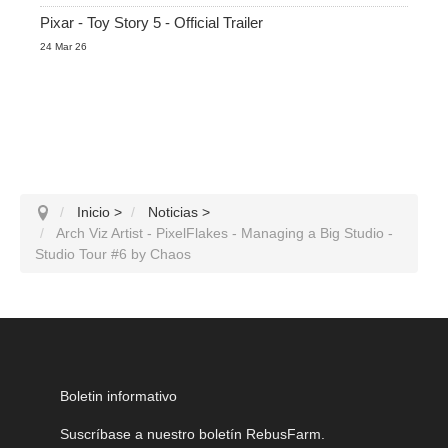
Pixar - Toy Story 5 - Official Trailer
24 Mar 26
Inicio
>
Noticias
>
Arch Viz Artist - PixelFlakes - Managing a Big Studio -
Studio Tour #6 by Chaos
Boletin informativo
Suscríbase a nuestro boletín RebusFarm.