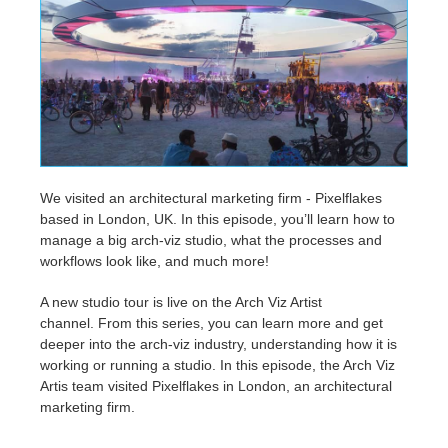
Historial de pagos
2017
Envío de trabajo de SketchUp
Redshift
Editar perfil
2016
Envío de trabajo de Rhino
Arnold
TeamManager
Octane
Mental Ray
We visited an architectural marketing firm - Pixelflakes
based in London, UK. In this episode, you’ll learn how to
manage a big arch-viz studio, what the processes and
Maxwell
workflows look like, and much more!
Modo
A new studio tour is live on the Arch Viz Artist
channel. From this series, you can learn more and get
deeper into the arch-viz industry, understanding how it is
Softimage
working or running a studio. In this episode, the Arch Viz
Artis team visited Pixelflakes in London, an architectural
LightWave
marketing firm.