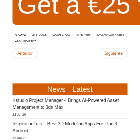
Get a €25 
Archviz
3d studios
Chaos Group
interview
3D Community News
Arch Viz Artist
Anterior
Siguiente
News - Latest
Kstudio Project Manager 4 Brings AI-Powered Asset
Management to 3ds Max
22 Jul 26
InspirationTuts – Best 3D Modeling Apps For iPad &
Android
15 Abr 26