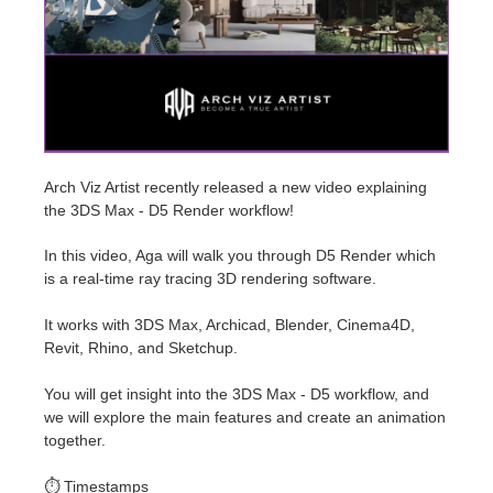
Historial de pagos
2017
Envío de trabajo de SketchUp
Redshift
Editar perfil
2016
Envío de trabajo de Rhino
Arnold
TeamManager
Octane
Arch Viz Artist recently released a new video explaining
the 3DS Max - D5 Render workflow!
Mental Ray
In this video, Aga will walk you through D5 Render which
Maxwell
is a real-time ray tracing 3D rendering software.
It works with 3DS Max, Archicad, Blender, Cinema4D,
Modo
Revit, Rhino, and Sketchup.
Softimage
You will get insight into the 3DS Max - D5 workflow, and
we will explore the main features and create an animation
LightWave
together.
⏱️ Timestamps