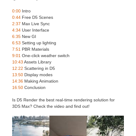
SketchUp
0:00
Intro
Rhino
0:44
Free D5 Scenes
2:37
Max Live Sync
4:34
User Interface
6:35
New GI
6:53
Setting up lighting
7:51
PBR Materials
9:01
One-click weather switch
10:43
Assets Library
12:22
Scattering in D5
13:50
Display modes
14:36
Making Animation
16:50
Conclusion
Is D5 Render the best real-time rendering solution for
3DS Max? Check the video and find out!