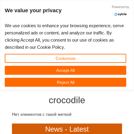
Powered by
Войти
We value your privacy
We use cookies to enhance your browsing experience, serve
personalized ads or content, and analyze our traffic. By
clicking Accept All, you consent to our use of cookies as
3D ARTIST OF THE YEAR
SUPPORT TICKET
3D ПРОГРАММЫ
СООБЩЕСТВО
ПОДДЕРЖКА
МОЙ REBUS
КОНКУРСЫ
НАЧАТЬ
ЦЕНЫ
described in our Cookie Policy.
Show Tickets
ControlCenter
2023
Creative 3D Lab. Challenge
Блог
Видео пособия
Цены и скидки
3ds Max
Краткое руководство
Customize
Accept All
New Ticket
Платежи
2022
Architecture 3D Challenge
Конкурсы
Руководства
Рассчитать стоимость
Cinema 4D
Загрузить ПО
3D Community
RebusFarm News
3D Film News
News
Reject All
Unlimited Render
2021
Memories Challenge
RebusArt
FAQ
Неограниченная аренда рендеринга
Maya
TeamManager
crocodile
Работы
2020
Summer Vibes 3D Challenge
Making-ofs
Служба поддержки
Blender
Нет элементов с такой меткой
Support Ticket
2019
3D Artist of the Month
Соглашение о конфидециальности
V-Ray
News - Latest
Инвойсы
2018
3D Artist of the Year
Corona