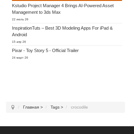
Kstudio Project Manager 4 Brings AI-Powered Asset
Management to 3ds Max
История платежей
2017
Redshift
22 июль 26
InspirationTuts – Best 3D Modeling Apps For iPad &
Редактировать профиль
2016
Arnold
Android
15 апр 26
TeamManager
Octane
Pixar - Toy Story 5 - Official Trailer
24 март 26
Mental Ray
Maxwell
Modo
Softimage
Главная
>
Tags
>
crocodile
LightWave