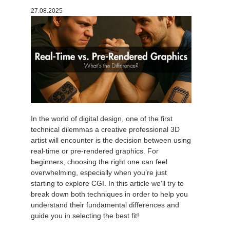
27.08.2025
История платежей
2017
Redshift
Редактировать профиль
2016
Arnold
TeamManager
Octane
Mental Ray
In the world of digital design, one of the first
Maxwell
technical dilemmas a creative professional 3D
artist will encounter is the decision between using
real-time or pre-rendered graphics. For
Modo
beginners, choosing the right one can feel
overwhelming, especially when you’re just
Softimage
starting to explore CGI. In this article we'll try to
break down both techniques in order to help you
understand their fundamental differences and
LightWave
guide you in selecting the best fit!