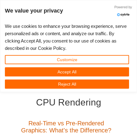
Powered by
Войти
We value your privacy
We use cookies to enhance your browsing experience, serve
personalized ads or content, and analyze our traffic. By
clicking Accept All, you consent to our use of cookies as
3D ARTIST OF THE YEAR
SUPPORT TICKET
3D ПРОГРАММЫ
СООБЩЕСТВО
ПОДДЕРЖКА
МОЙ REBUS
КОНКУРСЫ
НАЧАТЬ
ЦЕНЫ
described in our Cookie Policy.
Show Tickets
ControlCenter
2023
Creative 3D Lab. Challenge
Блог
Видео пособия
Цены и скидки
3ds Max
Краткое руководство
Customize
Accept All
New Ticket
Платежи
2022
Architecture 3D Challenge
Конкурсы
Руководства
Рассчитать стоимость
Cinema 4D
Загрузить ПО
3D Community
RebusFarm News
3D Film News
News
Reject All
Unlimited Render
2021
Memories Challenge
RebusArt
FAQ
Неограниченная аренда рендеринга
Maya
TeamManager
CPU Rendering
Работы
2020
Summer Vibes 3D Challenge
Making-ofs
Служба поддержки
Blender
Support Ticket
2019
3D Artist of the Month
Соглашение о конфидециальности
V-Ray
Real-Time vs Pre-Rendered
Graphics: What's the Difference?
Инвойсы
2018
3D Artist of the Year
Corona