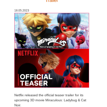
Trailer
История платежей
2017
Redshift
18.05.2023
Редактировать профиль
2016
Arnold
TeamManager
Octane
Mental Ray
Maxwell
Modo
Softimage
Netflix released the official teaser trailer for its
LightWave
upcoming 3D movie Miraculous: Ladybug & Cat
Noir.