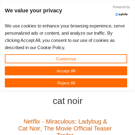
Powered by
Войти
We value your privacy
We use cookies to enhance your browsing experience, serve
personalized ads or content, and analyze our traffic. By
clicking Accept All, you consent to our use of cookies as
3D ARTIST OF THE YEAR
SUPPORT TICKET
3D ПРОГРАММЫ
СООБЩЕСТВО
ПОДДЕРЖКА
МОЙ REBUS
КОНКУРСЫ
НАЧАТЬ
ЦЕНЫ
described in our Cookie Policy.
Show Tickets
ControlCenter
2023
Creative 3D Lab. Challenge
Блог
Видео пособия
Цены и скидки
3ds Max
Краткое руководство
Customize
Accept All
New Ticket
Платежи
2022
Architecture 3D Challenge
Конкурсы
Руководства
Рассчитать стоимость
Cinema 4D
Загрузить ПО
3D Community
RebusFarm News
3D Film News
News
Reject All
Unlimited Render
2021
Memories Challenge
RebusArt
FAQ
Неограниченная аренда рендеринга
Maya
TeamManager
cat noir
Работы
2020
Summer Vibes 3D Challenge
Making-ofs
Служба поддержки
Blender
Support Ticket
2019
3D Artist of the Month
Соглашение о конфидециальности
V-Ray
Netflix - Miraculous: Ladybug &
Cat Noir, The Movie Official Teaser
Инвойсы
2018
3D Artist of the Year
Corona